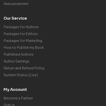
Announcement
Our Service
Packages for Authors
Packages for Editors
Packages for Marketing
How to Publish my Book
Published Authors
Author Earnings
Return and Refund Policy
System Status [Live]
My Account
Become a Partner
Sign In