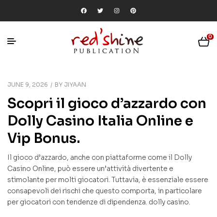
0
JUNE 9, 2026
BY
JIYAAN
Scopri il gioco d’azzardo con
Dolly Casino Italia Online e
Vip Bonus.
Il gioco d’azzardo, anche con piattaforme come il Dolly
Casino Online, può essere un’attività divertente e
stimolante per molti giocatori. Tuttavia, è essenziale essere
consapevoli dei rischi che questo comporta, in particolare
per giocatori con tendenze di dipendenza. dolly casino.