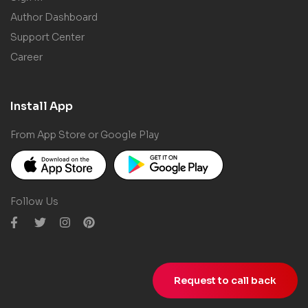
Author Dashboard
Support Center
Career
Install App
From App Store or Google Play
Follow Us
Request to call back