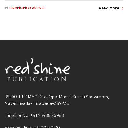
IN
GRANSINO CASINO
Read More
88-90, REDMAC Site, Opp. Maruti Suzuki Showroom,
Navamuvada-Lunawada-389230
Helpline No. +91 76988 26988
Monday – Friday: 9:00-20:00