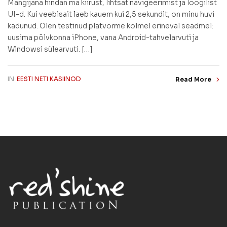
Mängijana hindan ma kiirust, lihtsat navigeerimist ja loogilist
UI-d. Kui veebisait laeb kauem kui 2,5 sekundit, on minu huvi
kadunud. Olen testinud platvorme kolmel erineval seadmel:
uusima põlvkonna iPhone, vana Android-tahvelarvuti ja
Windowsi sülearvuti. […]
IN
EESTI NETI KASIINOD
Read More