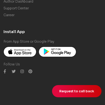
Author Dashboard
Support Center
Career
Install App
From App Store or Google Play
Follow Us
Request to call back