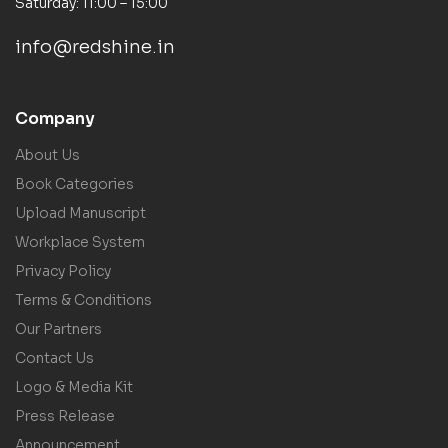
Saturday: 11:00 – 15:00
info@redshine.in
Company
About Us
Book Categories
Upload Manuscript
Workplace System
Privacy Policy
Terms & Conditions
Our Partners
Contact Us
Logo & Media Kit
Press Release
Announcement