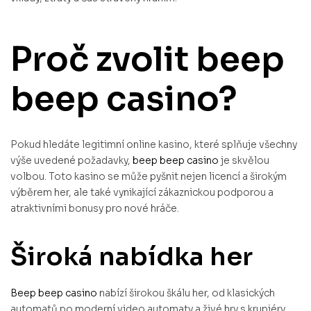
Proč zvolit
beep
beep casino
?
Pokud hledáte legitimní online kasino, které splňuje všechny
výše uvedené požadavky,
beep beep casino
je skvělou
volbou. Toto kasino se může pyšnit nejen licencí a širokým
výběrem her, ale také vynikající zákaznickou podporou a
atraktivními bonusy pro nové hráče.
Široká nabídka her
Beep beep casino
nabízí širokou škálu her, od klasických
automatů po moderní video automaty a živé hry s krupiéry.