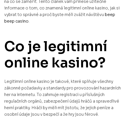
na co se zaměřit. Tento článek vám přinese užitečné
informace o tom, co znamená legitimní online kasino, jak si
vybrat to správné a proč byste měli zvážit návštěvu
beep
beep casino
.
Co je legitimní
online kasino?
Legitimní online kasino je takové, které splňuje všechny
zákonné požadavky a standardy pro provozování hazardních
her na internetu. To zahrnuje registraci u příslušných
regulačních orgánů, zabezpečení údajů hráčů a spravedlivé
herní praktiky. Hráči by měli mít jistotu, že jejich peníze a
osobní údaje jsou v bezpečí a že hry jsou férové.