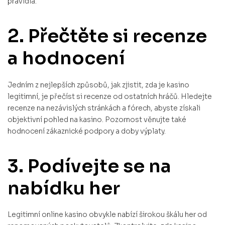
pravidla.
2. Přečtěte si recenze
a hodnocení
Jedním z nejlepších způsobů, jak zjistit, zda je kasino
legitimní, je přečíst si recenze od ostatních hráčů. Hledejte
recenze na nezávislých stránkách a fórech, abyste získali
objektivní pohled na kasino. Pozornost věnujte také
hodnocení zákaznické podpory a doby výplaty.
3. Podívejte se na
nabídku her
Legitimní online kasino obvykle nabízí širokou škálu her od