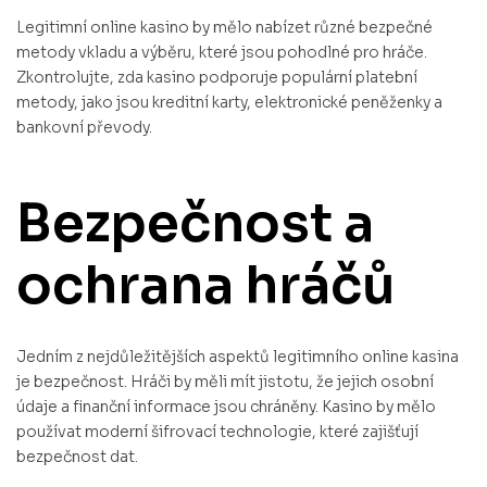
Legitimní online kasino by mělo nabízet různé bezpečné
metody vkladu a výběru, které jsou pohodlné pro hráče.
Zkontrolujte, zda kasino podporuje populární platební
metody, jako jsou kreditní karty, elektronické peněženky a
bankovní převody.
Bezpečnost a
ochrana hráčů
Jedním z nejdůležitějších aspektů legitimního online kasina
je bezpečnost. Hráči by měli mít jistotu, že jejich osobní
údaje a finanční informace jsou chráněny. Kasino by mělo
používat moderní šifrovací technologie, které zajišťují
bezpečnost dat.