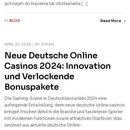
gotowym do kręcenia lub obstawiania […]
IN
BLOG
Read More
APRIL 30, 2026
BY
JIYAAN
Neue Deutsche Online
Casinos 2024: Innovation
und Verlockende
Bonuspakete
Die Gaming-Szene in Deutschland erlebt 2024 eine
aufregende Entwicklung, denn neue deutsche online casinos
bringen frischen Wind in die Branche und faszinieren Spieler
mit modernen Funktionen sowie attraktiven Startboni. Was
zeichnet aus aktuelle deutsche Online-