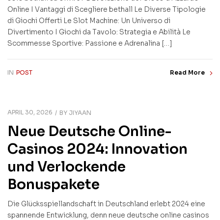
Online I Vantaggi di Scegliere bethall Le Diverse Tipologie
di Giochi Offerti Le Slot Machine: Un Universo di
Divertimento I Giochi da Tavolo: Strategia e Abilità Le
Scommesse Sportive: Passione e Adrenalina […]
IN
POST
Read More
APRIL 30, 2026
BY
JIYAAN
Neue Deutsche Online-
Casinos 2024: Innovation
und Verlockende
Bonuspakete
Die Glücksspiellandschaft in Deutschland erlebt 2024 eine
spannende Entwicklung, denn neue deutsche online casinos