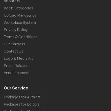
About Us
Book Categories
Upload Manuscript
Workplace System
Privacy Policy
Terms & Conditions
Our Partners
Contact Us
Logo & Media Kit
Press Release
Announcement
Our Service
Packages for Authors
Packages for Editors