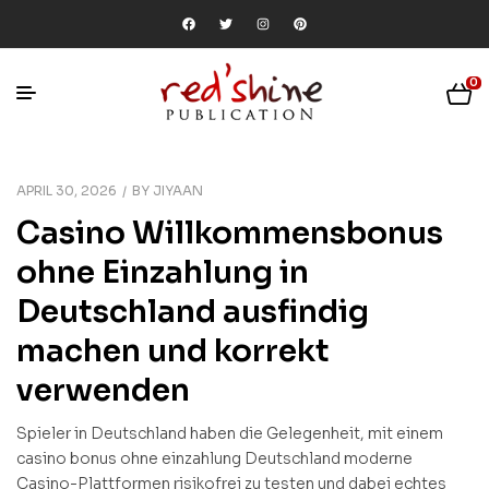
0
APRIL 30, 2026
BY
JIYAAN
Casino Willkommensbonus
ohne Einzahlung in
Deutschland ausfindig
machen und korrekt
verwenden
Spieler in Deutschland haben die Gelegenheit, mit einem
casino bonus ohne einzahlung Deutschland moderne
Casino-Plattformen risikofrei zu testen und dabei echtes