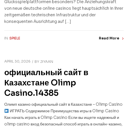
Glücksspielplattformen besonders? Die Anziehungskraft
von neue deutsche online casinos liegt hauptsächlich in ihrer
zeitgemäßen technischen Infrastruktur und der
konsequenten Ausrichtung auf […]
IN
SPIELE
Read More
APRIL 30, 2026
BY
JIYAAN
официальный сайт в
Казахстане Olimp
Casino.14385
Олимп казино официальный сайт в Казахстане – Olimp Casino
ИГРАТЬ Содержимое Преимущества игры в Olimp Casino
Как начать играть в Olimp Casino Если вы ищете надежный и
olimp casino вход безопасный способ играть в онлайн-казино,