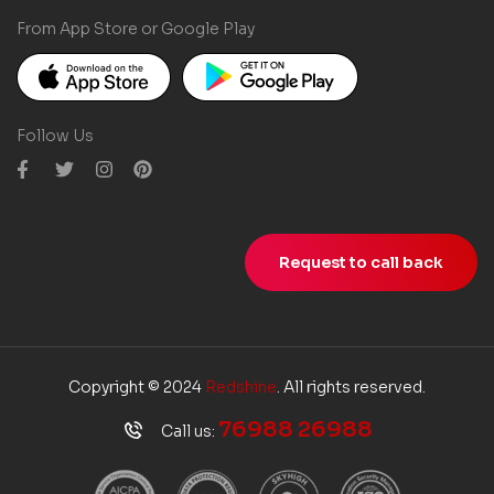
From App Store or Google Play
Follow Us
Request to call back
Copyright © 2024
Redshine
. All rights reserved.
76988 26988
Call us: