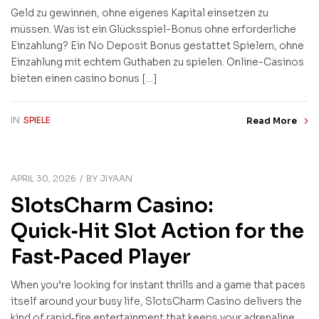
Geld zu gewinnen, ohne eigenes Kapital einsetzen zu
müssen. Was ist ein Glücksspiel-Bonus ohne erforderliche
Einzahlung? Ein No Deposit Bonus gestattet Spielern, ohne
Einzahlung mit echtem Guthaben zu spielen. Online-Casinos
bieten einen casino bonus […]
IN
SPIELE
Read More
APRIL 30, 2026
BY
JIYAAN
SlotsCharm Casino:
Quick‑Hit Slot Action for the
Fast‑Paced Player
When you’re looking for instant thrills and a game that paces
itself around your busy life, SlotsCharm Casino delivers the
kind of rapid‑fire entertainment that keeps your adrenaline