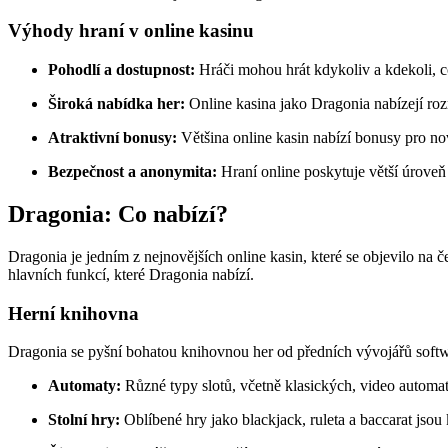
Výhody hraní v online kasinu
Pohodlí a dostupnost:
Hráči mohou hrát kdykoliv a kdekoli, co
Široká nabídka her:
Online kasina jako Dragonia nabízejí rozm
Atraktivní bonusy:
Většina online kasin nabízí bonusy pro nov
Bezpečnost a anonymita:
Hraní online poskytuje větší úroveň 
Dragonia: Co nabízí?
Dragonia je jedním z nejnovějších online kasin, které se objevilo na 
hlavních funkcí, které Dragonia nabízí.
Herní knihovna
Dragonia se pyšní bohatou knihovnou her od předních vývojářů softw
Automaty:
Různé typy slotů, včetně klasických, video automat
Stolní hry:
Oblíbené hry jako blackjack, ruleta a baccarat jsou 