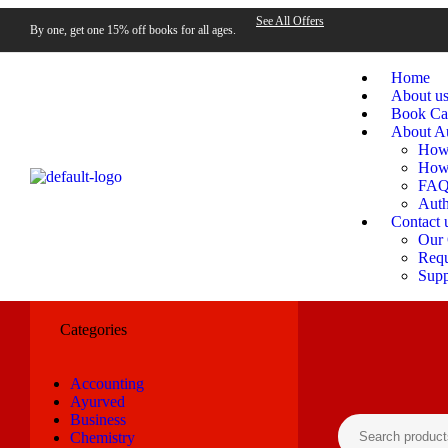
See All Offers
By one, get one 15% off books for all ages.
Home
About u
Book Cat
About A
How 
How 
FAQ
Auth
Contact 
Our 
Requ
Supp
Categories
Accounting
Ayurved
Business
Chemistry