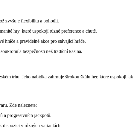
ž zvyšuje flexibilitu a pohodlí.
anité hry, které uspokojí různé preference a chutě.
é hráče a pravidelné akce pro stávající hráče.
soukromí a bezpečnosti než tradiční kasina.
českém trhu. Jeho nabídka zahrnuje širokou škálu her, které uspokojí ja
aru. Zde naleznete:
ů a progresivních jackpotů.
k dispozici v různých variantách.