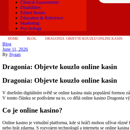
Clinical Assessments
Disabilities
Edited Books
Education & Reference
Marketing
Psychology
HOME
BLOG
DRAGONIA: OBJEVTE KOUZLO ONLINE KASIN
Blog
June 11, 2026
By
Jiyaan
Dragonia: Objevte kouzlo online kasin
Dragonia: Objevte kouzlo online kasin
V dnešním digitálním světě se online kasina stala populární formou zá
V tomto článku se podíváme na to, co dělá online kasino Dragonia v
Co je online kasino?
Online kasino je virtuální platforma, kde si hráči mohou užívat různé
nebo hrát zdarma. S rozvojem technologií a internetu se online kasina s