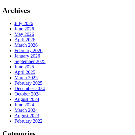
Archives
July 2026
June 2026
May 2026
April 2026
March 2026
February 2026
January 2026
September 2025
June 2025
April 2025
March 2025
February 2025
December 2024
October 2024
August 2024
June 2024
March 2024
August 2023
February 2022
Categories