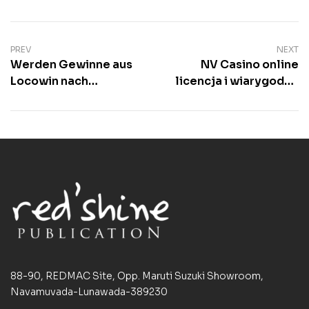
PREV
NEXT
Werden Gewinne aus
NV Casino online
Locowin nach
licencja i wiarygodno
deutschem
kasyna.412
Glücksspielrecht
besteuert?
88-90, REDMAC Site, Opp. Maruti Suzuki Showroom,
Navamuvada-Lunawada-389230