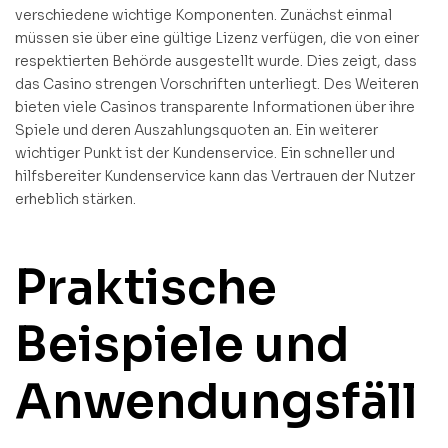
verschiedene wichtige Komponenten. Zunächst einmal
müssen sie über eine gültige Lizenz verfügen, die von einer
respektierten Behörde ausgestellt wurde. Dies zeigt, dass
das Casino strengen Vorschriften unterliegt. Des Weiteren
bieten viele Casinos transparente Informationen über ihre
Spiele und deren Auszahlungsquoten an. Ein weiterer
wichtiger Punkt ist der Kundenservice. Ein schneller und
hilfsbereiter Kundenservice kann das Vertrauen der Nutzer
erheblich stärken.
Praktische
Beispiele und
Anwendungsfäll