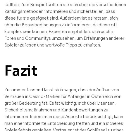
sollten. Zum Beispiel sollten sie sich über die verschiedenen
Zahlungsmethoden informieren und sicherstellen, dass
diese für sie geeignet sind. Außerdem ist es ratsam, sich
über die Bonusbedingungen zu informieren, da diese oft
komplex sein können. Experten empfehlen, sich auch in
Foren und Communitys umzusehen, um Erfahrungen anderer
Spieler zu lesen und wertvolle Tipps zu erhalten.
Fazit
Zusammenfassend lässt sich sagen, dass der Aufbau von
Vertrauen in Casino-Marken für Anfänger in Österreich von
großer Bedeutung ist. Es ist wichtig, sich über Lizenzen,
Sicherheitsmaßnahmen und Kundenbewertungen zu
informieren. Indem man diese Aspekte berücksichtigt, kann
man eine informierte Entscheidung treffen und ein sicheres
Spielerlebnis genießen. Vertrauen ist der Schlüssel zu einer