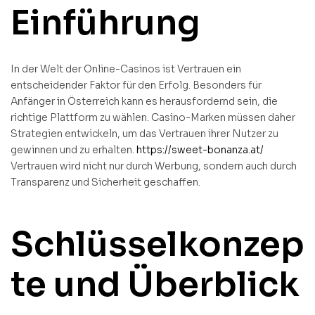
Einführung
In der Welt der Online-Casinos ist Vertrauen ein
entscheidender Faktor für den Erfolg. Besonders für
Anfänger in Österreich kann es herausfordernd sein, die
richtige Plattform zu wählen. Casino-Marken müssen daher
Strategien entwickeln, um das Vertrauen ihrer Nutzer zu
gewinnen und zu erhalten.
https://sweet-bonanza.at/
Vertrauen wird nicht nur durch Werbung, sondern auch durch
Transparenz und Sicherheit geschaffen.
Schlüsselkonzep
te und Überblick