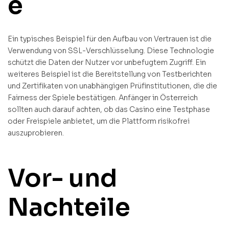
e
Ein typisches Beispiel für den Aufbau von Vertrauen ist die
Verwendung von SSL-Verschlüsselung. Diese Technologie
schützt die Daten der Nutzer vor unbefugtem Zugriff. Ein
weiteres Beispiel ist die Bereitstellung von Testberichten
und Zertifikaten von unabhängigen Prüfinstitutionen, die die
Fairness der Spiele bestätigen. Anfänger in Österreich
sollten auch darauf achten, ob das Casino eine Testphase
oder Freispiele anbietet, um die Plattform risikofrei
auszuprobieren.
Vor- und
Nachteile