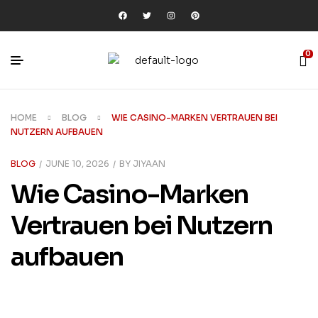
0
HOME
BLOG
WIE CASINO-MARKEN VERTRAUEN BEI
NUTZERN AUFBAUEN
BLOG
JUNE 10, 2026
BY
JIYAAN
Wie Casino-Marken
Vertrauen bei Nutzern
aufbauen