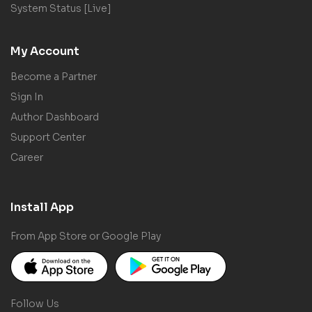
System Status [Live]
My Account
Become a Partner
Sign In
Author Dashboard
Support Center
Career
Install App
From App Store or Google Play
Follow Us