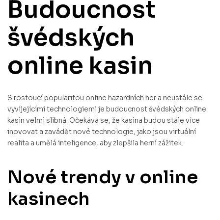
Budoucnost
švédských
online kasin
S rostoucí popularitou online hazardních her a neustále se
vyvíjejícími technologiemi je budoucnost švédských online
kasin velmi slibná. Očekává se, že kasina budou stále více
inovovat a zavádět nové technologie, jako jsou virtuální
realita a umělá inteligence, aby zlepšila herní zážitek.
Nové trendy v online
kasinech