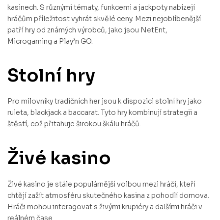
kasinech. S různými tématy, funkcemi a jackpoty nabízejí
hráčům příležitost vyhrát skvělé ceny. Mezi nejoblíbenější
patří hry od známých výrobců, jako jsou NetEnt,
Microgaming a Play’n GO.
Stolní hry
Pro milovníky tradičních her jsou k dispozici stolní hry jako
ruleta, blackjack a baccarat. Tyto hry kombinují strategii a
štěstí, což přitahuje širokou škálu hráčů.
Živé kasino
Živé kasino je stále populárnější volbou mezi hráči, kteří
chtějí zažít atmosféru skutečného kasina z pohodlí domova.
Hráči mohou interagovat s živými krupiéry a dalšími hráči v
reálném čase.