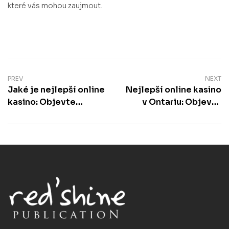
které vás mohou zaujmout.
PREV
NEXT
Jaké je nejlepší online
Nejlepší online kasino
kasino: Objevte
v Ontariu: Objevte
Legiano
svět zábavy s ICE