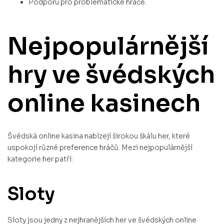
Podporu pro problematické hráče.
Nejpopulárnější
hry ve švédských
online kasinech
Švédská online kasina nabízejí širokou škálu her, které
uspokojí různé preference hráčů. Mezi nejpopulárnější
kategorie her patří:
Sloty
Sloty jsou jedny z nejhranějších her ve švédských online