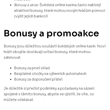
Bonusy a akce:
Švédská online kasina často nabízejí
atraktivní bonusy, které mohou novým hráčům pomoci
zvýšit jejich bankroll.
Bonusy a promoakce
Bonusy jsou důležitou součástí švédských online kasin. Noví
hráči obvykle dostávají uvítací bonusy, které mohou
zahrnovat:
Bonusy za první vklad.
Bezplatné otočky na výherních automatech.
Bonusy za doporučení přátel.
Je důležité si přečíst podmínky a požadavky na sázení
spojené s těmito bonusy, abyste se ujistili, že víte, co
můžete očekávat.