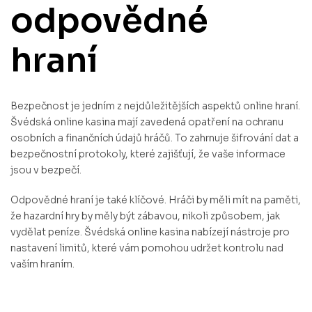
odpovědné
hraní
Bezpečnost je jedním z nejdůležitějších aspektů online hraní.
Švédská online kasina mají zavedená opatření na ochranu
osobních a finančních údajů hráčů. To zahrnuje šifrování dat a
bezpečnostní protokoly, které zajišťují, že vaše informace
jsou v bezpečí.
Odpovědné hraní je také klíčové. Hráči by měli mít na paměti,
že hazardní hry by měly být zábavou, nikoli způsobem, jak
vydělat peníze. Švédská online kasina nabízejí nástroje pro
nastavení limitů, které vám pomohou udržet kontrolu nad
vaším hraním.