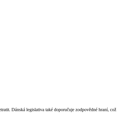
ztratit. Dánská legislativa také doporučuje zodpovědné hraní, což