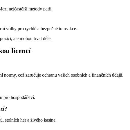
ezi nejčastější metody patří:
ární volby pro rychlé a bezpečné transakce.
ozici, ale mohou trvat déle.
kou licencí
ní normy, což zaručuje ochranu vašich osobních a finančních údajů.
u pro hospodářství.
cí?
, stolních her a živého kasina.