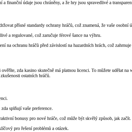
 a finanční údaje jsou chráněny, a že hry jsou spravedlivé a transparen
žovat přísné standardy ochrany hráčů, což znamená, že vaše osobní úd
ivé a regulované, což zaručuje férové šance na výhru.
ní na ochranu hráčů před závislostí na hazardních hrách, což zahrnuje 
e si ověříte, zda kasino skutečně má platnou licenci. To můžete udělat 
 zkušenosti ostatních hráčů.
enci.
a zda splňují vaše preference.
aktivní bonusy pro nové hráče, což může být skvělý způsob, jak začít.
líčový pro řešení problémů a otázek.