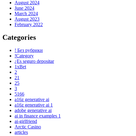
August 2024
June 2024
March 2024
August 2023
February 2022
Categories
! Без рубрики
!Category
¿Es seguro depositar
1xBet
2
21
25
3
5166
a16z generative ai
a16z generative ai 1
adobe generative ai
ai in finance examples 1
ai-girlfriend
Arctic Casino
articles