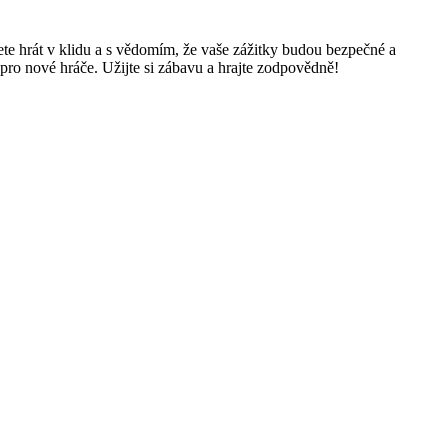
ete hrát v klidu a s vědomím, že vaše zážitky budou bezpečné a
y pro nové hráče. Užijte si zábavu a hrajte zodpovědně!