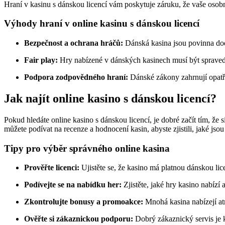
Hraní v kasinu s dánskou licencí vám poskytuje záruku, že vaše osobní
Výhody hraní v online kasinu s dánskou licencí
Bezpečnost a ochrana hráčů:
Dánská kasina jsou povinna dodr
Fair play:
Hry nabízené v dánských kasinech musí být spravedl
Podpora zodpovědného hraní:
Dánské zákony zahrnují opatře
Jak najít online kasino s dánskou licencí?
Pokud hledáte online kasino s dánskou licencí, je dobré začít tím, ž
můžete podívat na recenze a hodnocení kasin, abyste zjistili, jaké jsou
Tipy pro výběr správného online kasina
Prověřte licenci:
Ujistěte se, že kasino má platnou dánskou lic
Podívejte se na nabídku her:
Zjistěte, jaké hry kasino nabízí 
Zkontrolujte bonusy a promoakce:
Mnohá kasina nabízejí atr
Ověřte si zákaznickou podporu:
Dobrý zákaznický servis je k