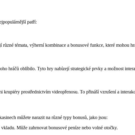
jpopulárnější patří:
ejí různé témata, výherní kombinace a bonusové funkce, které mohou h
noho hráčů oblíbilo. Tyto hry nabízejí strategické prvky a možnost inter
mi krupiéry prostřednictvím videopřenosu. To přináší vzrušení a interakc
kasinech můžete narazit na různé typy bonusů, jako jsou:
ím vkladu. Může zahrnovat bonusové peníze nebo volné otočky.