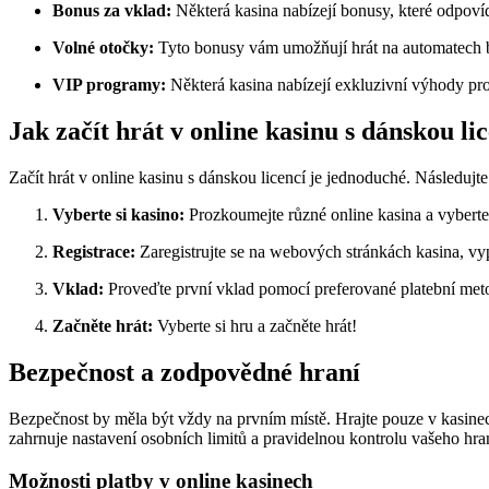
Bonus za vklad:
Některá kasina nabízejí bonusy, které odpovíd
Volné otočky:
Tyto bonusy vám umožňují hrát na automatech bez
VIP programy:
Některá kasina nabízejí exkluzivní výhody pro
Jak začít hrát v online kasinu s dánskou li
Začít hrát v online kasinu s dánskou licencí je jednoduché. Následujte
Vyberte si kasino:
Prozkoumejte různé online kasina a vyberte 
Registrace:
Zaregistrujte se na webových stránkách kasina, vyp
Vklad:
Proveďte první vklad pomocí preferované platební met
Začněte hrát:
Vyberte si hru a začněte hrát!
Bezpečnost a zodpovědné hraní
Bezpečnost by měla být vždy na prvním místě. Hrajte pouze v kasinech 
zahrnuje nastavení osobních limitů a pravidelnou kontrolu vašeho hra
Možnosti platby v online kasinech