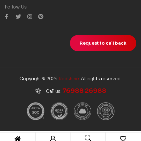
Follow Us
Request to call back
Copyright © 2024
Redshine
. All rights reserved.
76988 26988
Call us: