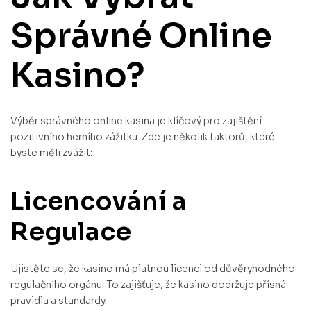
Správné Online
Kasino?
Výběr správného online kasina je klíčový pro zajištění
pozitivního herního zážitku. Zde je několik faktorů, které
byste měli zvážit:
Licencování a
Regulace
Ujistěte se, že kasino má platnou licenci od důvěryhodného
regulačního orgánu. To zajišťuje, že kasino dodržuje přísná
pravidla a standardy.