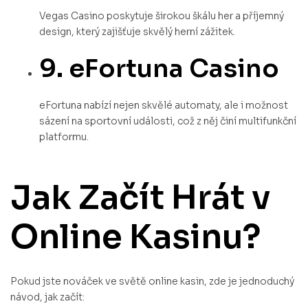
Vegas Casino poskytuje širokou škálu her a příjemný
design, který zajišťuje skvělý herní zážitek.
9. eFortuna Casino
eFortuna nabízí nejen skvělé automaty, ale i možnost
sázení na sportovní události, což z něj činí multifunkční
platformu.
Jak Začít Hrát v
Online Kasinu?
Pokud jste nováček ve světě online kasin, zde je jednoduchý
návod, jak začít: