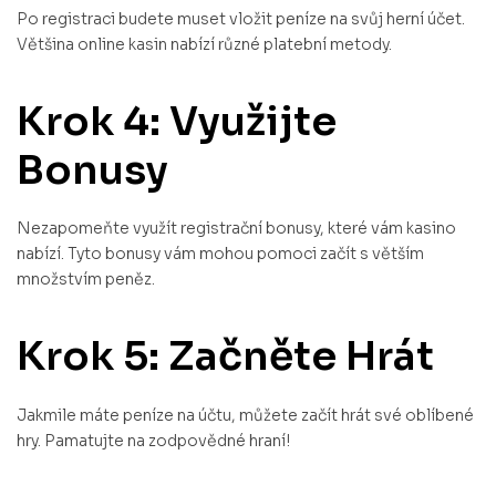
Po registraci budete muset vložit peníze na svůj herní účet.
Většina online kasin nabízí různé platební metody.
Krok 4: Využijte
Bonusy
Nezapomeňte využít registrační bonusy, které vám kasino
nabízí. Tyto bonusy vám mohou pomoci začít s větším
množstvím peněz.
Krok 5: Začněte Hrát
Jakmile máte peníze na účtu, můžete začít hrát své oblíbené
hry. Pamatujte na zodpovědné hraní!