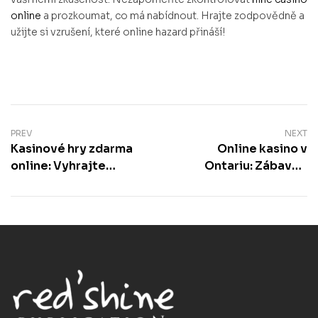
online
a prozkoumat, co má nabídnout. Hrajte zodpovědně a
užijte si vzrušení, které online hazard přináší!
PREV
NEXT
Kasinové hry zdarma
Online kasino v
online: Vyhrajte
Ontariu: Zábava s
skutečné peníze bez
Marvel tématikou
vkladu s Pelican