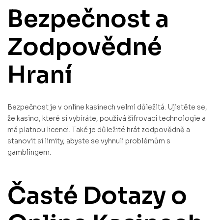
Bezpečnost a
Zodpovědné
Hraní
Bezpečnost je v online kasinech velmi důležitá. Ujistěte se,
že kasino, které si vybíráte, používá šifrovací technologie a
má platnou licenci. Také je důležité hrát zodpovědně a
stanovit si limity, abyste se vyhnuli problémům s
gamblingem.
Časté Dotazy o