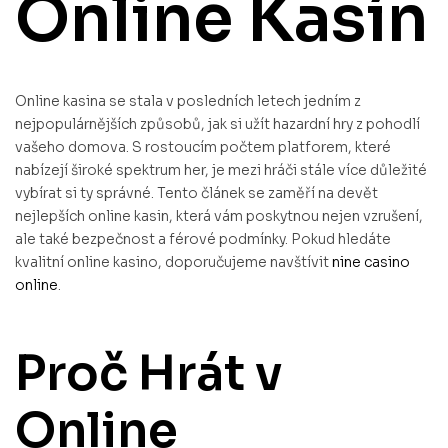
Online Kasín
Online kasina se stala v posledních letech jedním z
nejpopulárnějších způsobů, jak si užít hazardní hry z pohodlí
vašeho domova. S rostoucím počtem platforem, které
nabízejí široké spektrum her, je mezi hráči stále více důležité
vybírat si ty správné. Tento článek se zaměří na devět
nejlepších online kasin, která vám poskytnou nejen vzrušení,
ale také bezpečnost a férové podmínky. Pokud hledáte
kvalitní online kasino, doporučujeme navštívit
nine casino
online
.
Proč Hrát v
Online