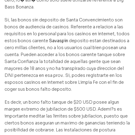
cero,10� asi� como solo suele utilizarse referente a Big
Bass Bonanza.
Si, las bonos sin deposito de Santa Convencimiento son
bonos de audiencia de casinos. Referente a relacion a las
requisitos en lo personal para los casinos en internet, todos
estos bonos carente
Savaspin
deposito estan destinados a
cero millas clientes, no a los usuarios cual bien posean una
cuenta. Pueden acceder a los bonos carente tanque sobre
Santa Confianza la totalidad de aquellas gente que sean
mayores de 18 anos y no ha transpirado cuya direccion del
DNI pertenezca en esa prov.. Si, podes registrarte en los
esposos casinos en internet sobre Limpia Fe con el fin de
coger sus bonos falto deposito.
Es decir, un bono falto tanque de $20 USD posee algun
margen extremo de jubilacion de $500 USD. Ademi?s es
importante meditar las limites sobre jubilacion, puesto que
ciertos bonos aseguran un maximo de ganancias teniendo la
posibilidad de cobrarse. Las instalaciones de postura