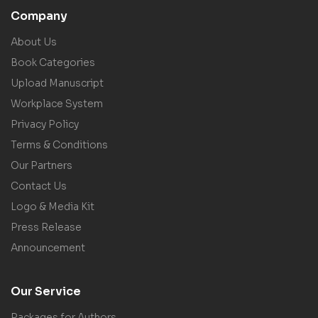
Company
About Us
Book Categories
Upload Manuscript
Workplace System
Privacy Policy
Terms & Conditions
Our Partners
Contact Us
Logo & Media Kit
Press Release
Announcement
Our Service
Packages for Authors