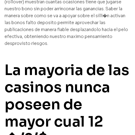
(rollover) muestran cuantas ocasiones tiene que jugarse
nuestro bono sin poder arrinconar las ganancias. Saber la
manera sobre como se va a apoyar sobre el silli�n activan
las bonos falto deposito permite aprovechar las
publicaciones de manera fiable desplazandolo hacia el pelo
efectiva, obteniendo nuestro maximo pensamiento
desprovisto riesgos.
La mayoria de las
casinos nunca
poseen de
mayor cual 12