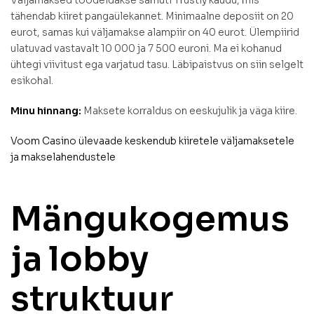
Väljamaksed töödeldakse samuti Trustly kaudu, mis
tähendab kiiret pangaülekannet. Minimaalne deposiit on 20
eurot, samas kui väljamakse alampiir on 40 eurot. Ülempiirid
ulatuvad vastavalt 10 000 ja 7 500 euroni. Ma ei kohanud
ühtegi viivitust ega varjatud tasu. Läbipaistvus on siin selgelt
esikohal.
Minu hinnang:
Maksete korraldus on eeskujulik ja väga kiire.
Voom Casino ülevaade keskendub kiiretele väljamaksetele
ja makselahendustele
Mängukogemus
ja lobby
struktuur