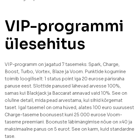
VIP-programmi
ülesehitus
VIP-programm on jagatud 7 tasemeks: Spark, Charge,
Boost, Turbo, Vortex, Blaze ja Voom. Punktide kogumine
toimib loogiliselt: 1 status point iga 20 eurose pärisraha
panuse eest. Slottide panused lähevad arvesse 100%,
samas kui Blackjack ja Baccarat annavad vaid 10%. See on
oluline detail, mida pead arvestama, kui sihid kõrgemat
taset. Igal tasemel on oma hüved, alates 100 euro suurusest
Charge-taseme boonusest kuni 25 000 eurose Voom-
taseme preemiani. Boonuste läbimängimise nõue on x40 ja
maksimaalne panus on 5 eurot. See on karm, kuid standardne
tase.