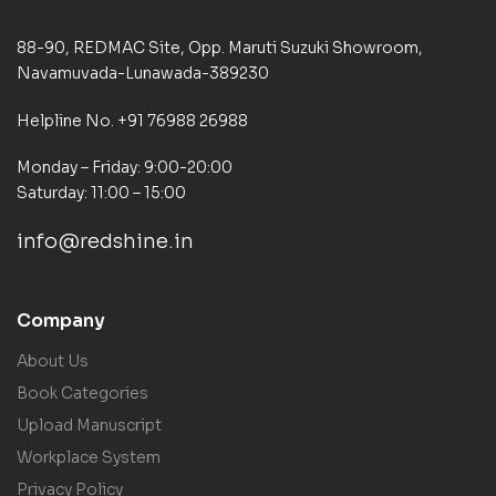
88-90, REDMAC Site, Opp. Maruti Suzuki Showroom,
Navamuvada-Lunawada-389230
Helpline No. +91 76988 26988
Monday – Friday: 9:00-20:00
Saturday: 11:00 – 15:00
info@redshine.in
Company
About Us
Book Categories
Upload Manuscript
Workplace System
Privacy Policy