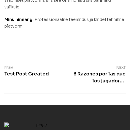
stabiilset platvormi, siis see on kindlasti üks parimaid
valikuid.
Minu hinnang:
Professionaalne teenindus ja kindel tehniline
platvorm.
PREV
NEXT
Test Post Created
3 Razones por las que
los jugadores
profesionales eligen
Mamzinobet Casino
para sus apuestas