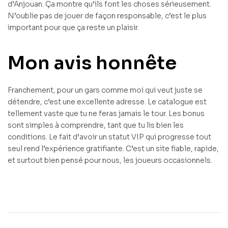
d’Anjouan. Ça montre qu’ils font les choses sérieusement.
N’oublie pas de jouer de façon responsable, c’est le plus
important pour que ça reste un plaisir.
Mon avis honnête
Franchement, pour un gars comme moi qui veut juste se
détendre, c’est une excellente adresse. Le catalogue est
tellement vaste que tu ne feras jamais le tour. Les bonus
sont simples à comprendre, tant que tu lis bien les
conditions. Le fait d’avoir un statut VIP qui progresse tout
seul rend l’expérience gratifiante. C’est un site fiable, rapide,
et surtout bien pensé pour nous, les joueurs occasionnels.