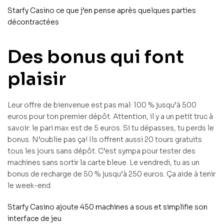
Starfy Casino ce que j’en pense après quelques parties
décontractées
Des bonus qui font
plaisir
Leur offre de bienvenue est pas mal: 100 % jusqu’à 500
euros pour ton premier dépôt. Attention, il y a un petit truc à
savoir: le pari max est de 5 euros. Si tu dépasses, tu perds le
bonus. N’oublie pas ça! Ils offrent aussi 20 tours gratuits
tous les jours sans dépôt. C’est sympa pour tester des
machines sans sortir la carte bleue. Le vendredi, tu as un
bonus de recharge de 50 % jusqu’à 250 euros. Ça aide à tenir
le week-end.
Starfy Casino ajoute 450 machines a sous et simplifie son
interface de jeu