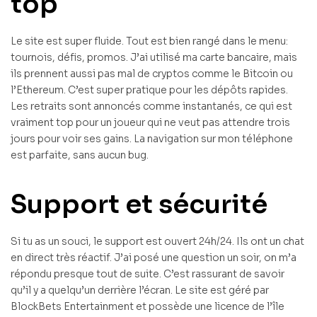
top
Le site est super fluide. Tout est bien rangé dans le menu:
tournois, défis, promos. J’ai utilisé ma carte bancaire, mais
ils prennent aussi pas mal de cryptos comme le Bitcoin ou
l’Ethereum. C’est super pratique pour les dépôts rapides.
Les retraits sont annoncés comme instantanés, ce qui est
vraiment top pour un joueur qui ne veut pas attendre trois
jours pour voir ses gains. La navigation sur mon téléphone
est parfaite, sans aucun bug.
Support et sécurité
Si tu as un souci, le support est ouvert 24h/24. Ils ont un chat
en direct très réactif. J’ai posé une question un soir, on m’a
répondu presque tout de suite. C’est rassurant de savoir
qu’il y a quelqu’un derrière l’écran. Le site est géré par
BlockBets Entertainment et possède une licence de l’île