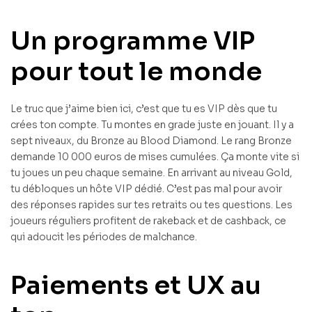
Un programme VIP
pour tout le monde
Le truc que j’aime bien ici, c’est que tu es VIP dès que tu
crées ton compte. Tu montes en grade juste en jouant. Il y a
sept niveaux, du Bronze au Blood Diamond. Le rang Bronze
demande 10 000 euros de mises cumulées. Ça monte vite si
tu joues un peu chaque semaine. En arrivant au niveau Gold,
tu débloques un hôte VIP dédié. C’est pas mal pour avoir
des réponses rapides sur tes retraits ou tes questions. Les
joueurs réguliers profitent de rakeback et de cashback, ce
qui adoucit les périodes de malchance.
Paiements et UX au