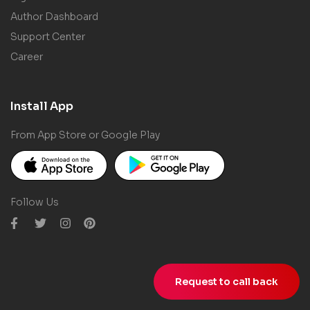
Author Dashboard
Support Center
Career
Install App
From App Store or Google Play
Follow Us
Request to call back