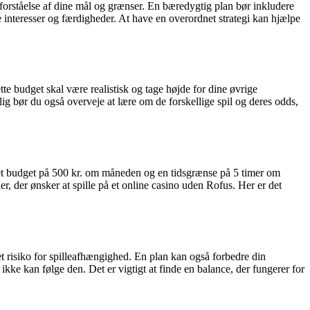
r forståelse af dine mål og grænser. En bæredygtig plan bør inkludere
ine interesser og færdigheder. At have en overordnet strategi kan hjælpe
ette budget skal være realistisk og tage højde for dine øvrige
elig bør du også overveje at lære om de forskellige spil og deres odds,
rer et budget på 500 kr. om måneden og en tidsgrænse på 5 timer om
, der ønsker at spille på et online casino uden Rofus. Her er det
t risiko for spilleafhængighed. En plan kan også forbedre din
 ikke kan følge den. Det er vigtigt at finde en balance, der fungerer for