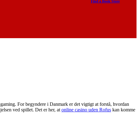
Find a Book Store
 gaming. For begyndere i Danmark er det vigtigt at forstå, hvordan
lsen ved spillet. Det er her, at
online casino uden Rofus
kan komme