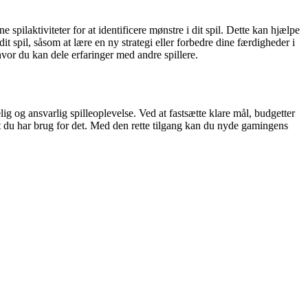
 spilaktiviteter for at identificere mønstre i dit spil. Dette kan hjælpe
t spil, såsom at lære en ny strategi eller forbedre dine færdigheder i
hvor du kan dele erfaringer med andre spillere.
ig og ansvarlig spilleoplevelse. Ved at fastsætte klare mål, budgetter
 at du har brug for det. Med den rette tilgang kan du nyde gamingens