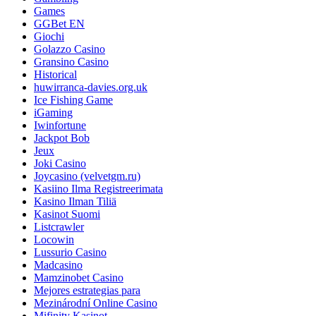
Games
GGBet EN
Giochi
Golazzo Casino
Gransino Casino
Historical
huwirranca-davies.org.uk
Ice Fishing Game
iGaming
Iwinfortune
Jackpot Bob
Jeux
Joki Casino
Joycasino (velvetgm.ru)
Kasiino Ilma Registreerimata
Kasino Ilman Tiliä
Kasinot Suomi
Listcrawler
Locowin
Lussurio Casino
Madcasino
Mamzinobet Casino
Mejores estrategias para
Mezinárodní Online Casino
Mifinity Kasinot