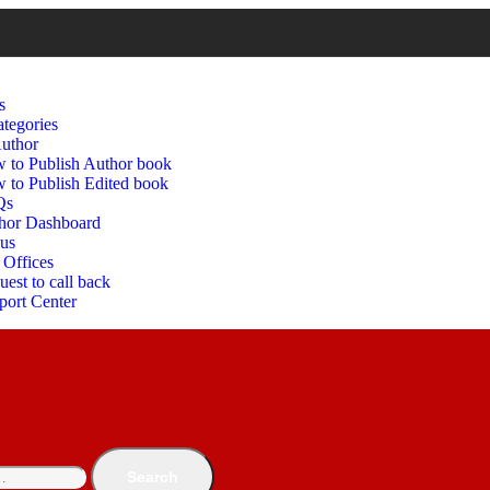
s
tegories
uthor
 to Publish Author book
 to Publish Edited book
Qs
hor Dashboard
 us
 Offices
est to call back
port Center
Search