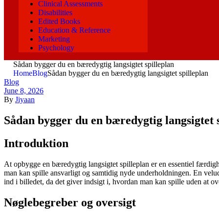
Clinical Assessments
Disabilities
Edited Books
Education & Reference
Marketing
Psychology
Sådan bygger du en bæredygtig langsigtet spilleplan
Home
Blog
Sådan bygger du en bæredygtig langsigtet spilleplan
Blog
June 8, 2026
By
Jiyaan
Sådan bygger du en bæredygtig langsigtet s
Introduktion
At opbygge en bæredygtig langsigtet spilleplan er en essentiel færdig
man kan spille ansvarligt og samtidig nyde underholdningen. En veludv
ind i billedet, da det giver indsigt i, hvordan man kan spille uden at o
Nøglebegreber og oversigt