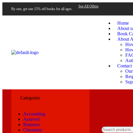
See All Offers
By one, get one 15% off books for all ages.
Home
About u
Book Ca
About A
How
How
FA
Aut
Contact
Our
Requ
Sup
Categories
Accounting
Ayurved
Business
Chemistry