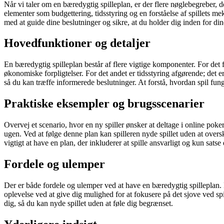
Når vi taler om en bæredygtig spilleplan, er der flere nøglebegreber, d
elementer som budgettering, tidsstyring og en forståelse af spillets mek
med at guide dine beslutninger og sikre, at du holder dig inden for di
Hovedfunktioner og detaljer
En bæredygtig spilleplan består af flere vigtige komponenter. For det fø
økonomiske forpligtelser. For det andet er tidsstyring afgørende; det er
så du kan træffe informerede beslutninger. At forstå, hvordan spil fung
Praktiske eksempler og brugsscenarier
Overvej et scenario, hvor en ny spiller ønsker at deltage i online pok
ugen. Ved at følge denne plan kan spilleren nyde spillet uden at over
vigtigt at have en plan, der inkluderer at spille ansvarligt og kun satse 
Fordele og ulemper
Der er både fordele og ulemper ved at have en bæredygtig spilleplan. 
oplevelse ved at give dig mulighed for at fokusere på det sjove ved spil
dig, så du kan nyde spillet uden at føle dig begrænset.