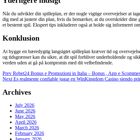
Yderligere indsigt
Når du udvikler din spilleplan, er der nogle vigtige overvejelser at tag
dig med at justere din plan, hvis du bemærker, at du overskrider dine g
et bestemt spil. Ekspert tips inkluderer også at holde sig informeret o
Konklusion
At bygge en bæredygtig langsigtet spilleplan kræver tid og overvejelse,
og tidsgrænser kan du sikre, at dit spil forbliver underholdende og sik
verden uden at gå på kompromis med dit velbefindende.
Prev
Rebet24 Bonus e Promozioni in Italia – Bonus , App e Scomme
Next
Es realmente confiable jugar en WinKingdom Casino siendo pri
Archives
July 2026
June 2026
May 2026
April 2026
March 2026
February 2026
January 2026