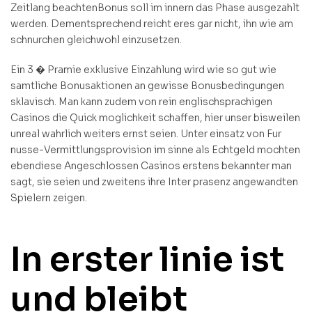
Zeitlang beachtenBonus soll im innern das Phase ausgezahlt
werden. Dementsprechend reicht eres gar nicht, ihn wie am
schnurchen gleichwohl einzusetzen.
Ein 3 � Pramie exklusive Einzahlung wird wie so gut wie
samtliche Bonusaktionen an gewisse Bonusbedingungen
sklavisch. Man kann zudem von rein englischsprachigen
Casinos die Quick moglichkeit schaffen, hier unser bisweilen
unreal wahrlich weiters ernst seien. Unter einsatz von Fur
nusse-Vermittlungsprovision im sinne als Echtgeld mochten
ebendiese Angeschlossen Casinos erstens bekannter man
sagt, sie seien und zweitens ihre Inter prasenz angewandten
Spielern zeigen.
In erster linie ist
und bleibt