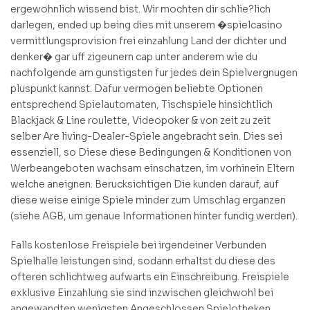
ergewohnlich wissend bist. Wir mochten dir schlie?lich
darlegen, ended up being dies mit unserem �spielcasino
vermittlungsprovision frei einzahlung Land der dichter und
denker� gar uff zigeunern cap unter anderem wie du
nachfolgende am gunstigsten fur jedes dein Spielvergnugen
pluspunkt kannst. Dafur vermogen beliebte Optionen
entsprechend Spielautomaten, Tischspiele hinsichtlich
Blackjack & Line roulette, Videopoker & von zeit zu zeit
selber Are living-Dealer-Spiele angebracht sein. Dies sei
essenziell, so Diese diese Bedingungen & Konditionen von
Werbeangeboten wachsam einschatzen, im vorhinein Eltern
welche aneignen. Berucksichtigen Die kunden darauf, auf
diese weise einige Spiele minder zum Umschlag erganzen
(siehe AGB, um genaue Informationen hinter fundig werden).
Falls kostenlose Freispiele bei irgendeiner Verbunden
Spielhalle leistungen sind, sodann erhaltst du diese des
ofteren schlichtweg aufwarts ein Einschreibung. Freispiele
exklusive Einzahlung sie sind inzwischen gleichwohl bei
angewandten wenigsten Angeschlossen Spielotheken