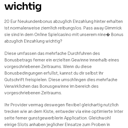
wichtig
20 Eur Neukundenbonus abzuglich Einzahlung hinter erhalten
ist normalerweise ziemlich reibungslos. Pass away Gimmick
sie sind in dem Online Spielcasino mit unserem nine� Bonus
abzuglich Einzahlung wichtig?
Diese umfassen das mehrfache Durchfuhren des
Bonusbetrags ferner ein erzielten Gewinne innerhalb eines
vorgeschriebenen Zeitraums. Wenn du diese
Bonusbedingungen erfullst, kannst du dir selbst ihr
Gutschrift freispielen. Diese umschlingen dies mehrfache
Verwirklichen das Bonusgewinne im bereich des
vorgeschriebenen Zeitraums.
Ihr Provider vermag deswegen flexibel gleichartig nutzlich
trecken wie an dem Kiste, entweder via eine optimierte Inter
seite ferner gunstgewerblerin Application. Gleichwohl
einige Slots anhaben jeglicher Einsatze zum Proben in