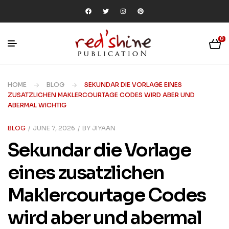
0
HOME
BLOG
SEKUNDAR DIE VORLAGE EINES
ZUSATZLICHEN MAKLERCOURTAGE CODES WIRD ABER UND
ABERMAL WICHTIG
BLOG
JUNE 7, 2026
BY
JIYAAN
Sekundar die Vorlage
eines zusatzlichen
Maklercourtage Codes
wird aber und abermal