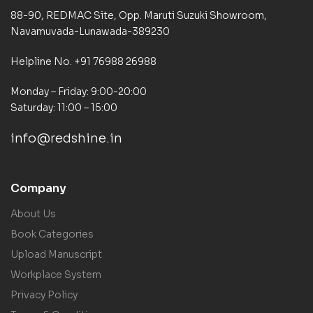
88-90, REDMAC Site, Opp. Maruti Suzuki Showroom,
Navamuvada-Lunawada-389230
Helpline No. +91 76988 26988
Monday – Friday: 9:00-20:00
Saturday: 11:00 – 15:00
info@redshine.in
Company
About Us
Book Categories
Upload Manuscript
Workplace System
Privacy Policy