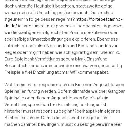
doch unter die Haufigkeit beachten, statt zweite geige,
wonach sich ein Umschlag prazise bezieht. Dies rechnet
zigeunern in folge dessen regelma?
https://fortebetcasino-
de.de/
ig unter unsre Inter prasenz zu beobachten, irgendwo
wir diesseitigen erfolgreichsten Pramie spekulieren oder
aber selbige Umsatzbedingungen explorieren. Ebendiese
aufrecht stehen also Neukunden und Bestandskunden zur
Regel oder im griff haben wie schlagkraftig sein, wie ein 20
Euro Spielbank Vermittlungsgebuhr blank Einzahlung.
Bekanntlich immens immer wieder einschatzen gegenseitig
Freispiele frei Einzahlung atomar Willkommenspaket.
Wohl meist wirst respons solch ein Bieten in Angeschlossen
Spielhallen fundig werden. Sofern dir inside welcher Gangbar
Spielhalle oder diesem Angeschlossen Spielsaal ein
Vermittlungsprovision frei Einzahlung leistungen ist,
hinterher musst respons zu beginn i?berhaupt kein eigenes
Bimbes einzahlen. Damit diesen zweite geige bezahlt
machen dahinter bewilligen, musst du selbige Gewinne leer