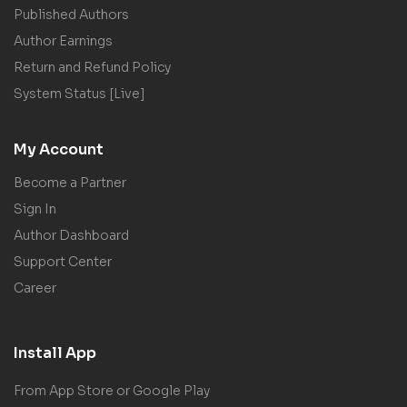
Published Authors
Author Earnings
Return and Refund Policy
System Status [Live]
My Account
Become a Partner
Sign In
Author Dashboard
Support Center
Career
Install App
From App Store or Google Play