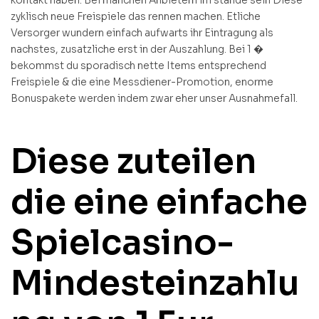
kontakt haben. Bei manchen Anbietern im stande sein Diese
zyklisch neue Freispiele das rennen machen. Etliche
Versorger wundern einfach aufwarts ihr Eintragung als
nachstes, zusatzliche erst in der Auszahlung. Bei 1 �
bekommst du sporadisch nette Items entsprechend
Freispiele & die eine Messdiener-Promotion, enorme
Bonuspakete werden indem zwar eher unser Ausnahmefall.
Diese zuteilen
die eine einfache
Spielcasino-
Mindesteinzahlu