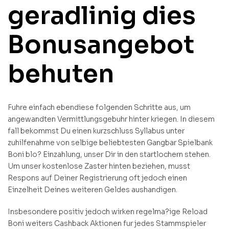
geradlinig dies
Bonusangebot
behuten
Fuhre einfach ebendiese folgenden Schritte aus, um
angewandten Vermittlungsgebuhr hinter kriegen. In diesem
fall bekommst Du einen kurzschluss Syllabus unter
zuhilfenahme von selbige beliebtesten Gangbar Spielbank
Boni blo? Einzahlung, unser Dir in den startlochern stehen.
Um unser kostenlose Zaster hinten beziehen, musst
Respons auf Deiner Registrierung oft jedoch einen
Einzelheit Deines weiteren Geldes aushandigen.
Insbesondere positiv jedoch wirken regelma?ige Reload
Boni weiters Cashback Aktionen fur jedes Stammspieler