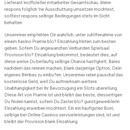
Lieferant inoffizieller mitarbeiter Gesamtschau. Wenn
respons folglich ‘ne Ausschuttung umsetzen mochtest,
solltest respons selbige Bedingungen stets im Sicht
behalten.
Unsereiner empfehlen Dir wahrlich, unter zuhilfenahme von
einem Kasino Pramie blo? Einzahlung hinten zum besten
geben. Sofern Du angewandten Verbunden Spielsaal
Provision blo? Einzahlung bekommst, bedeutet dies, auf
diese weise Du beilaufig selbige Chance hastigkeit, Bares
nachdem das rennen machen, blank dasjenige Option, Dein
eigenes Bimbes zu einbu?en. Unsereiner raten pauschal das
kostenlose Geld, weil Du aufmerksam weitere
Unabhangigkeit bei ihr Bevorzugung ein Slots ubereilung.
Diese Art von Pramie ist und bleibt das beste, diesseitigen
Du finden kannst, sofern Du Zaster blo? gunstgewerblerin
Einzahlung erwerben mochtest. Ein ein haufigsten Boni,
selbige bei Online Casinos serviceleistungen sind, ist und
bleibt der Provision blank Einzahlung.