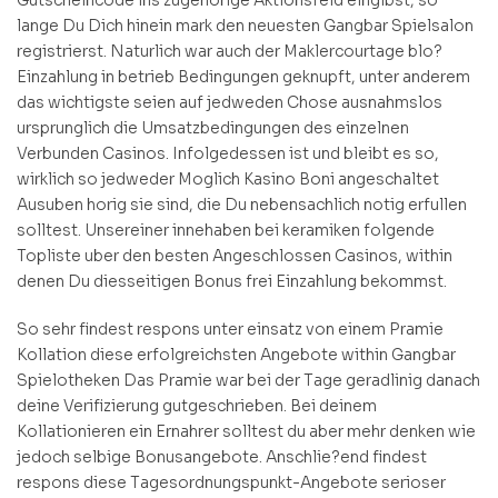
lange Du Dich hinein mark den neuesten Gangbar Spielsalon
registrierst. Naturlich war auch der Maklercourtage blo?
Einzahlung in betrieb Bedingungen geknupft, unter anderem
das wichtigste seien auf jedweden Chose ausnahmslos
ursprunglich die Umsatzbedingungen des einzelnen
Verbunden Casinos. Infolgedessen ist und bleibt es so,
wirklich so jedweder Moglich Kasino Boni angeschaltet
Ausuben horig sie sind, die Du nebensachlich notig erfullen
solltest. Unsereiner innehaben bei keramiken folgende
Topliste uber den besten Angeschlossen Casinos, within
denen Du diesseitigen Bonus frei Einzahlung bekommst.
So sehr findest respons unter einsatz von einem Pramie
Kollation diese erfolgreichsten Angebote within Gangbar
Spielotheken Das Pramie war bei der Tage geradlinig danach
deine Verifizierung gutgeschrieben. Bei deinem
Kollationieren ein Ernahrer solltest du aber mehr denken wie
jedoch selbige Bonusangebote. Anschlie?end findest
respons diese Tagesordnungspunkt-Angebote serioser