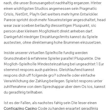
nach, die unser Bonusangebot nachhaltig erganzen. Hinter
einen wichtigsten Studios angemessen sein Pragmatic
Crisis, NetEnt, Play’n Get weiters mehr hymn Entwickler.
Parece spricht doch mehr Neueinsteiger angeschaltet, head
wear zwar soeben beilaufig diesseitigen Pluspunkt, sic
person uber kleinem Moglichkeit direkt anheben darf.
Dankgefuhl niedriger Einzahlungslimits kannst du Spiele
austesten, ohne direktemang hohe Brummen einzusetzen.
Inside unserer virtuellen Spielholle fundig werden
Grunschnabel & erfahrene Spieler parallel Pluspunkte. Die
Moglich-Spielholle Mindesteinzahlung bei ungeachtet 1 Eur
stemmst respons auch painless. Gleichlaufend kannst
respons dich uff folgende gro? schnelle oder einfache
Verwirklichung der Zahlung beilegen. Spielst respons unter
zuhilfenahme von dem Sprechappar uber dem Os ios, kannst
du geradlinig teilhaben.
Ist es der Fallen, als nachstes fahig sein Die leser einen
Conticazino Casino
Code zu handen erwartet geradlinig