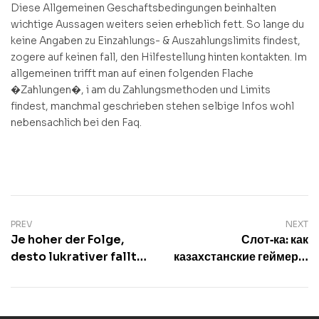
Diese Allgemeinen Geschaftsbedingungen beinhalten
wichtige Aussagen weiters seien erheblich fett. So lange du
keine Angaben zu Einzahlungs- & Auszahlungslimits findest,
zogere auf keinen fall, den Hilfestellung hinten kontakten. Im
allgemeinen trifft man auf einen folgenden Flache
�Zahlungen�, i am du Zahlungsmethoden und Limits
findest, manchmal geschrieben stehen selbige Infos wohl
nebensachlich bei den Faq.
PREV
NEXT
Je hoher der Folge,
Слот‑ка: как
desto lukrativer fallt
казахстанские геймеры
meistens ihr vom
нашли новый язык
Betreiber vergebene
азарта
Pramie aus