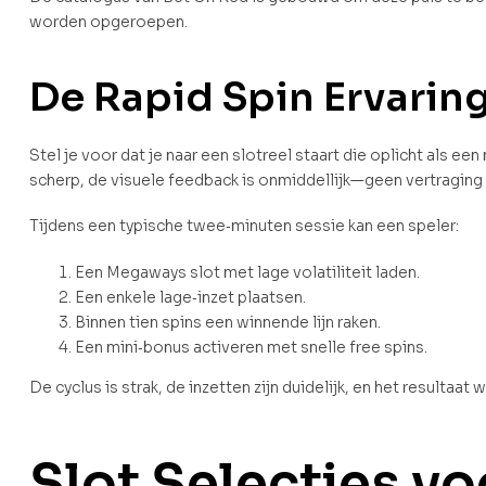
worden opgeroepen.
De Rapid Spin Ervarin
Stel je voor dat je naar een slotreel staart die oplicht als ee
scherp, de visuele feedback is onmiddellijk—geen vertraging 
Tijdens een typische twee‑minuten sessie kan een speler:
Een Megaways slot met lage volatiliteit laden.
Een enkele lage‑inzet plaatsen.
Binnen tien spins een winnende lijn raken.
Een mini‑bonus activeren met snelle free spins.
De cyclus is strak, de inzetten zijn duidelijk, en het resultaat 
Slot Selecties vo