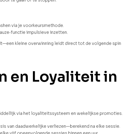
 cashen via je voorkeursmethode.
pauze‑functie impulsieve inzetten.
—een kleine overwinning leidt direct tot de volgende spin
 en Loyaliteit in
iddellijk via het loyaliteitssysteem en wekelijkse promoties.
sis van daadwerkelijke verliezen—berekend na elke sessie.
elke vijf opeenvolgende sessies binnen een uur.