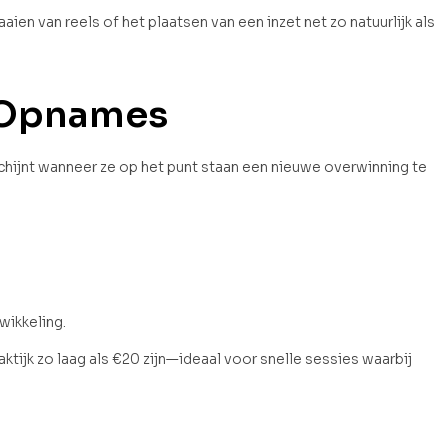
en van reels of het plaatsen van een inzet net zo natuurlijk als
n Opnames
hijnt wanneer ze op het punt staan een nieuwe overwinning te
wikkeling.
tijk zo laag als €20 zijn—ideaal voor snelle sessies waarbij