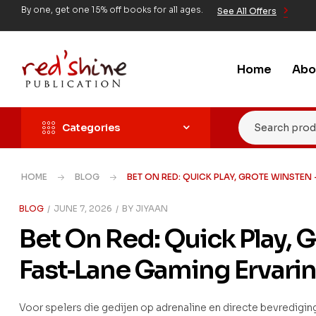
By one, get one 15% off books for all ages.
See All Offers
Home
Abo
Categories
HOME
BLOG
BET ON RED: QUICK PLAY, GROTE WINSTEN
BLOG
JUNE 7, 2026
BY
JIYAAN
Bet On Red: Quick Play, 
Fast‑Lane Gaming Ervari
Voor spelers die gedijen op adrenaline en directe bevrediging