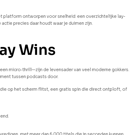
et platform ontworpen voor snelheid: een overzichtelijke lay-
actie precies daar houdt waar je duimen zijn.
ay Wins
een micro‑thrill—zijn de levensader van veel moderne gokkers.
oment tussen podcasts door.
die op het scherm flitst, een gratis spin die direct ontploft, of
end.
redigen, met meer dan 6.000 titels die in seconden kunnen