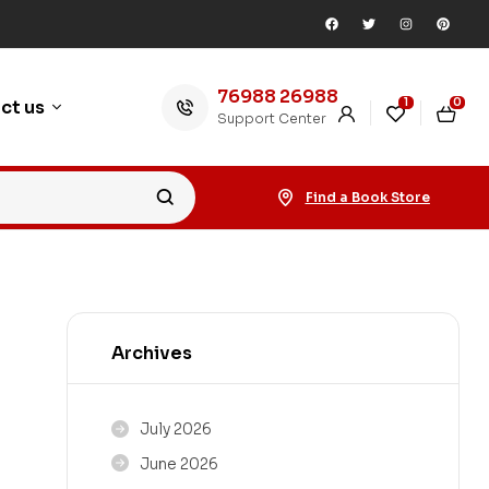
76988 26988
1
0
ct us
Support Center
Find a Book Store
Archives
July 2026
June 2026