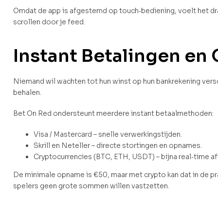
Omdat de app is afgestemd op touch‑bediening, voelt het draai
scrollen door je feed.
Instant Betalingen e
Niemand wil wachten tot hun winst op hun bankrekening versc
behalen.
Bet On Red ondersteunt meerdere instant betaalmethoden:
Visa / Mastercard – snelle verwerkingstijden.
Skrill en Neteller – directe stortingen en opnames.
Cryptocurrencies (BTC, ETH, USDT) – bijna real‑time af
De minimale opname is €50, maar met crypto kan dat in de prak
spelers geen grote sommen willen vastzetten.