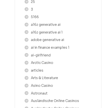
25
3
5166
a16z generative ai
a16z generative ai 1
adobe generative ai
ai in finance examples 1
ai-girlfriend
Arctic Casino
articles
Arts & Literature
Asino Casino
Astronaut
Ausländische Online Casinos