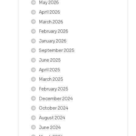
May 2026
April 2026
March 2026
February 2026
January 2026
September 2025
June 2025
April 2025
March 2025
February 2025
December 2024
October 2024
August 2024
June 2024