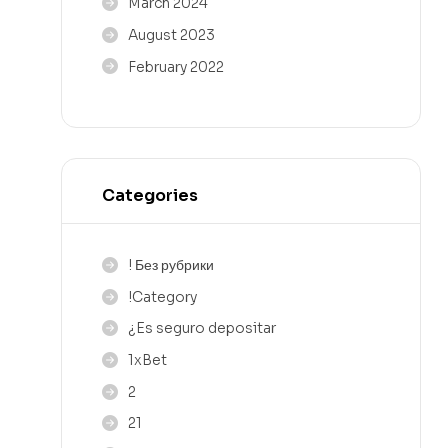
March 2024
August 2023
February 2022
Categories
! Без рубрики
!Category
¿Es seguro depositar
1xBet
2
21