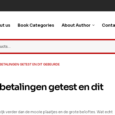
ut us
Book Categories
About Author
Conta
BETALINGEN GETEST EN DIT GEBEURDE
betalingen getest en dit
k kijk verder dan de mooie plaatjes en de grote beloftes. Wat echt