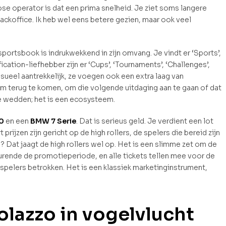
ose operator is dat een prima snelheid. Je ziet soms langere
 backoffice. Ik heb wel eens betere gezien, maar ook veel
 sportsbook is indrukwekkend in zijn omvang. Je vindt er ‘Sports’,
ification-liefhebber zijn er ‘Cups’, ‘Tournaments’, ‘Challenges’,
isueel aantrekkelijk, ze voegen ook een extra laag van
m terug te komen, om die volgende uitdaging aan te gaan of dat
te wedden; het is een ecosysteem.
0
en een
BMW 7 Serie
. Dat is serieus geld. Je verdient een lot
t prijzen zijn gericht op de high rollers, de spelers die bereid zijn
? Dat jaagt de high rollers wel op. Het is een slimme zet om de
durende de promotieperiode, en alle tickets tellen mee voor de
e spelers betrokken. Het is een klassiek marketinginstrument,
lazzo in vogelvlucht