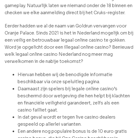
gameplay. Natuurlijk laten we niemand onder de 18 binnen en
checken we elke aanmelding direct bij het Cruks-register.
Eerder hadden we al de naam van Goldrun vervangen voor
Oranje Palace. Sinds 2021 is het in Nederland mogelijk om bij
een veilig en betrouwbaar legaal online casino te gokken.
Word je opgelicht door een illegaal online casino? Benieuwd
welk legaal online casino Nederland nog meer mag
verwelkomen in de nabije toekomst?
Hiervan hebben wij de benodigde informatie
beschikbaar via onze speluitleg pagina.
Daarnaast zijn spelers bij legale online casino’s
beschermd door wetgeving die hen helpt bij klachten
en financiële veiligheid garandeert, zelfs als een
casino failliet gaat.
In dat geval wordt er tegen live casino dealers
gespeeld op allerlei varianten.
Een andere nog populaire bonus is de 10 euro gratis