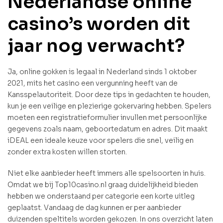
Nederlandse online
casino’s worden dit
jaar nog verwacht?
Ja, online gokken is legaal in Nederland sinds 1 oktober
2021, mits het casino een vergunning heeft van de
Kansspelautoriteit. Door deze tips in gedachten te houden,
kun je een veilige en plezierige gokervaring hebben. Spelers
moeten een registratieformulier invullen met persoonlijke
gegevens zoals naam, geboortedatum en adres. Dit maakt
iDEAL een ideale keuze voor spelers die snel, veilig en
zonder extra kosten willen storten.
Niet elke aanbieder heeft immers alle spelsoorten in huis.
Omdat we bij Top10casino.nl graag duidelijkheid bieden
hebben we onderstaand per categorie een korte uitleg
geplaatst. Vandaag de dag kunnen er per aanbieder
duizenden speltitels worden gekozen. In ons overzicht laten