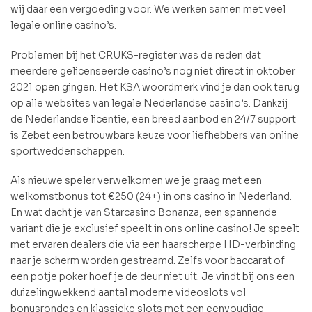
wij daar een vergoeding voor. We werken samen met veel
legale online casino’s.
Problemen bij het CRUKS-register was de reden dat
meerdere gelicenseerde casino’s nog niet direct in oktober
2021 open gingen. Het KSA woordmerk vind je dan ook terug
op alle websites van legale Nederlandse casino’s. Dankzij
de Nederlandse licentie, een breed aanbod en 24/7 support
is Zebet een betrouwbare keuze voor liefhebbers van online
sportweddenschappen.
Als nieuwe speler verwelkomen we je graag met een
welkomstbonus tot €250 (24+) in ons casino in Nederland.
En wat dacht je van Starcasino Bonanza, een spannende
variant die je exclusief speelt in ons online casino! Je speelt
met ervaren dealers die via een haarscherpe HD-verbinding
naar je scherm worden gestreamd. Zelfs voor baccarat of
een potje poker hoef je de deur niet uit. Je vindt bij ons een
duizelingwekkend aantal moderne videoslots vol
bonusrondes en klassieke slots met een eenvoudige