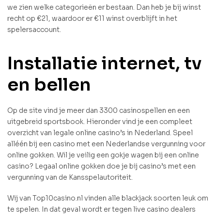
we zien welke categorieën er bestaan. Dan heb je bij winst
recht op €21, waardoor er €11 winst overblijft in het
spelersaccount.
Installatie internet, tv
en bellen
Op de site vind je meer dan 3300 casinospellen en een
uitgebreid sportsbook. Hieronder vind je een compleet
overzicht van legale online casino’s in Nederland. Speel
alléén bij een casino met een Nederlandse vergunning voor
online gokken. Wil je veilig een gokje wagen bij een online
casino? Legaal online gokken doe je bij casino’s met een
vergunning van de Kansspelautoriteit.
Wij van Top10casino.nl vinden alle blackjack soorten leuk om
te spelen. In dat geval wordt er tegen live casino dealers