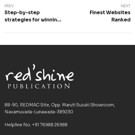
PREV
NEXT
Step-by-step
Finest Websites
strategies for winning
Ranked
at the casino
88-90, REDMAC Site, Opp. Maruti Suzuki Showroom,
Navamuvada-Lunawada-389230
Helpline No. +91 76988 26988