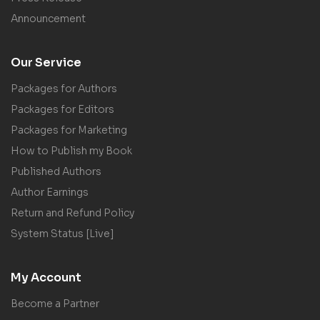
Announcement
Our Service
Packages for Authors
Packages for Editors
Packages for Marketing
How to Publish my Book
Published Authors
Author Earnings
Return and Refund Policy
System Status [Live]
My Account
Become a Partner