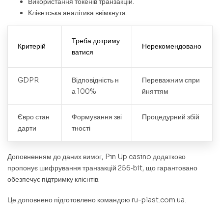
Використання токенів транзакцій.
Клієнтська аналітика ввімкнута.
Треба дотриму
Критерій
Нерекомендовано
ватися
GDPR
Відповідність н
Переважним спри
а 100%
йняттям
Євро стан
Формування зві
Процедурний збій
дарти
тності
Доповненням до даних вимог, Pin Up casino додатково
пропонує шифрування транзакцій 256‑bit, що гарантовано
обезпечує підтримку клієнтів.
Це доповнено підготовлено командою ru-plast.com.ua.