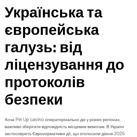
Українська та
європейська
галузь: від
ліцензування до
протоколів
безпеки
Хоча Pin Up casino операторінально діє у різних регіонах,
важливо зберігати відповідність місцевим вимогам. В Україні
застосовують Євронормативні дії, що оголосили діюне 2025