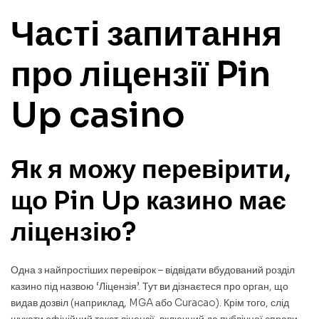
Часті запитання
про ліцензії Pin
Up casino
Як я можу перевірити,
що Pin Up казино має
ліцензію?
Одна з найпростіших перевірок – відвідати вбудований розділ
казино під назвою ‘Ліцензія’. Тут ви дізнаєтеся про орган, що
видав дозвіл (наприклад, MGA або Curacao). Крім того, слід
шукати офіційний текст ліцензії, включний до публічної справи