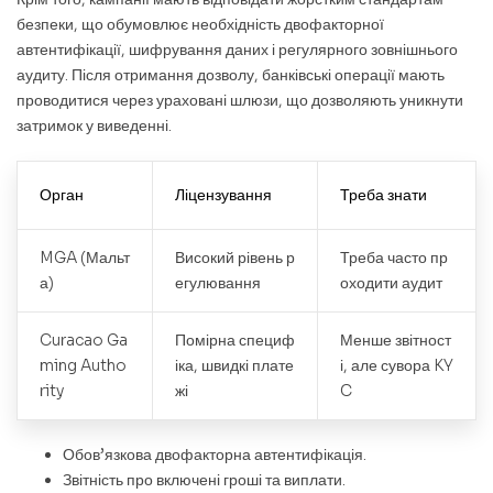
безпеки, що обумовлює необхідність двофакторної
автентифікації, шифрування даних і регулярного зовнішнього
аудиту. Після отримання дозволу, банківські операції мають
проводитися через ураховані шлюзи, що дозволяють уникнути
затримок у виведенні.
Орган
Ліцензування
Треба знати
MGA (Мальт
Високий рівень р
Треба часто пр
а)
егулювання
оходити аудит
Curacao Ga
Помірна специф
Менше звітност
ming Autho
іка, швидкі плате
і, але сувора KY
rity
жі
C
Обов’язкова двофакторна автентифікація.
Звітність про включені гроші та виплати.