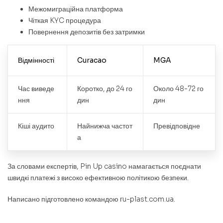
Межомиграційна платформа
Чіткая KYC процедура
Повернення депозитів без затримки
Відмінності
Curacao
MGA
Час виведе
Коротко, до 24 го
Около 48-72 го
ння
дин
дин
Кіші аудито
Найнижча частот
Превідповідне
а
За словами експертів, Pin Up casino намагається поєднати
швидкі платежі з високо ефективною політикою безпеки.
Написано підготовлено командою ru-plast.com.ua.