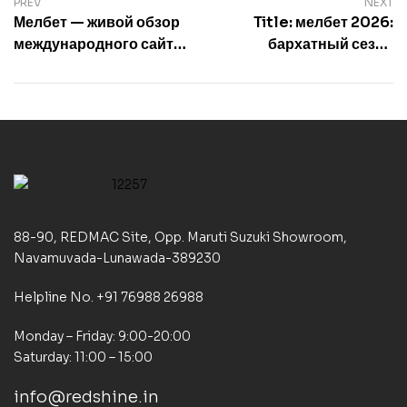
PREV
NEXT
Мелбет — живой обзор
Title: мелбет 2026:
международного сайта,
бархатный сезон
где ставка
беттинга с
превращается в игру
международной
мечты
88-90, REDMAC Site, Opp. Maruti Suzuki Showroom,
Navamuvada-Lunawada-389230
Helpline No. +91 76988 26988
Monday – Friday: 9:00-20:00
Saturday: 11:00 – 15:00
info@redshine.in