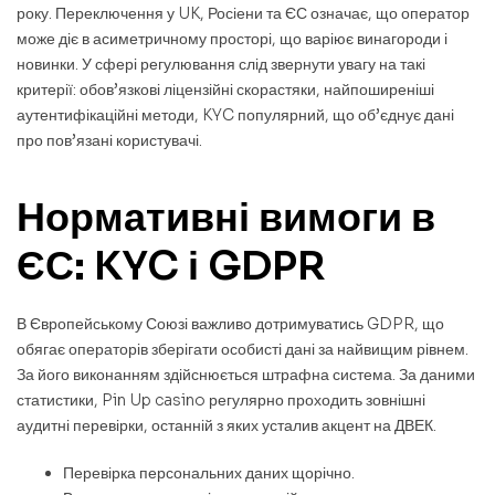
року. Переключення у UK, Росіени та ЄС означає, що оператор
може діє в асиметричному просторі, що варіює винагороди і
новинки. У сфері регулювання слід звернути увагу на такі
критерії: обов’язкові ліцензійні скорастяки, найпоширеніші
аутентифікаційні методи, KYC популярний, що об’єднує дані
про пов’язані користувачі.
Нормативні вимоги в
ЄС: KYC і GDPR
В Європейському Союзі важливо дотримуватись GDPR, що
обягає операторів зберігати особисті дані за найвищим рівнем.
За його виконанням здійснюється штрафна система. За даними
статистики, Pin Up casino регулярно проходить зовнішні
аудитні перевірки, останній з яких усталив акцент на ДВЕК.
Перевірка персональних даних щорічно.