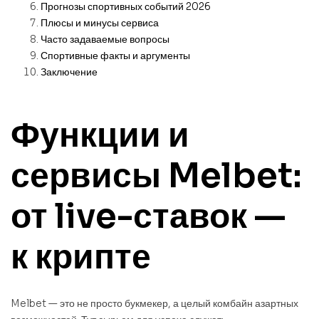
Прогнозы спортивных событий 2026
Плюсы и минусы сервиса
Часто задаваемые вопросы
Спортивные факты и аргументы
Заключение
Функции и
сервисы Melbet:
от live-ставок —
к крипте
Melbet — это не просто букмекер, а целый комбайн азартных