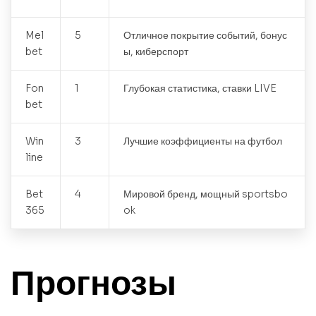
Mel
5
Отличное покрытие событий, бонус
bet
ы, киберспорт
Fon
1
Глубокая статистика, ставки LIVE
bet
Win
3
Лучшие коэффициенты на футбол
line
Bet
4
Мировой бренд, мощный sportsbo
365
ok
Прогнозы