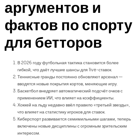
аргументов и
фактов по спорту
для бетторов
В 2026 году футбольная тактика становится более
гибкой, что даёт лучшие шансы для live-ставок.
Теннисные гранды постоянно обновляют арсенал —
вводятся новые покрытия кортов, меняющие игру.
Баскетбол внедряет автоматический подсчёт очков с
применением ИИ, что влияет на коэффициенты.
Хоккей на льду недавно ввёл правило «третьей звезды»,
что влияет на статистику игроков для ставок.
Киберспорт развивается семимильными шагами, теперь
включены новые дисциплины с огромным зрительским
интересом.