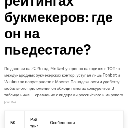
рейтингах
букмекеров: где
он на
пьедестале?
По данным на 2026 год, Melbet уверенно находится в ТОП-5
международных букмекерских контор, уступая лишь Fonbet и
Winline по популярности в Москве. По надежности и удобству
мобильного приложения он обходит многих конкурентов. В
таблице ниже — сравнение с лидерами российского и мирового
рынка:
Рей
БК
Особенности
тинг