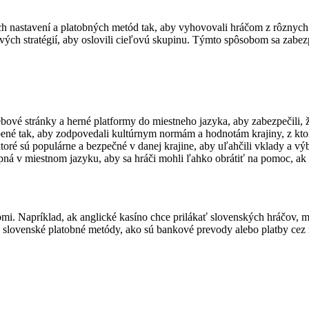
h nastavení a platobných metód tak, aby vyhovovali hráčom z rôznych 
vých stratégií, aby oslovili cieľovú skupinu. Týmto spôsobom sa zabezpe
bové stránky a herné platformy do miestneho jazyka, aby zabezpečili,
ené tak, aby zodpovedali kultúrnym normám a hodnotám krajiny, z ktor
ré sú populárne a bezpečné v danej krajine, aby uľahčili vklady a výb
á v miestnom jazyku, aby sa hráči mohli ľahko obrátiť na pomoc, ak
bmi. Napríklad, ak anglické kasíno chce prilákať slovenských hráčov, 
 slovenské platobné metódy, ako sú bankové prevody alebo platby cez 