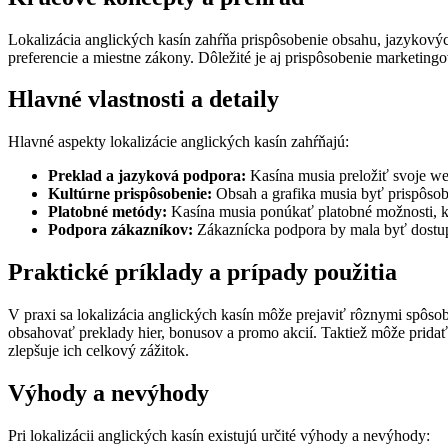
Lokalizácia anglických kasín zahŕňa prispôsobenie obsahu, jazykovýc
preferencie a miestne zákony. Dôležité je aj prispôsobenie marketingo
Hlavné vlastnosti a detaily
Hlavné aspekty lokalizácie anglických kasín zahŕňajú:
Preklad a jazyková podpora:
Kasína musia preložiť svoje we
Kultúrne prispôsobenie:
Obsah a grafika musia byť prispôsob
Platobné metódy:
Kasína musia ponúkať platobné možnosti, kto
Podpora zákazníkov:
Zákaznícka podpora by mala byť dostupn
Praktické príklady a prípady použitia
V praxi sa lokalizácia anglických kasín môže prejaviť rôznymi spôso
obsahovať preklady hier, bonusov a promo akcií. Taktiež môže pridať
zlepšuje ich celkový zážitok.
Výhody a nevýhody
Pri lokalizácii anglických kasín existujú určité výhody a nevýhody: