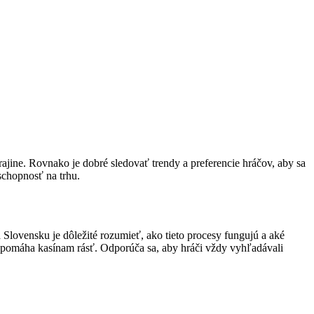
krajine. Rovnako je dobré sledovať trendy a preferencie hráčov, aby sa
schopnosť na trhu.
Slovensku je dôležité rozumieť, ako tieto procesy fungujú a aké
a pomáha kasínam rásť. Odporúča sa, aby hráči vždy vyhľadávali