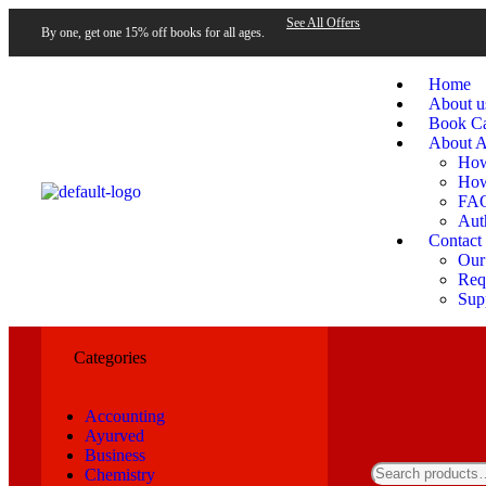
See All Offers
By one, get one 15% off books for all ages.
Home
About u
Book Ca
About A
How
How
FA
Aut
Contact
Our
Requ
Sup
Categories
Accounting
Ayurved
Business
Chemistry