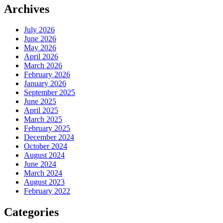
Archives
July 2026
June 2026
May 2026
April 2026
March 2026
February 2026
January 2026
September 2025
June 2025
April 2025
March 2025
February 2025
December 2024
October 2024
August 2024
June 2024
March 2024
August 2023
February 2022
Categories