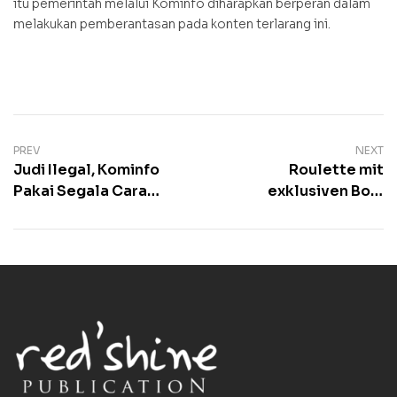
itu pemerintah melalui Kominfo diharapkan berperan dalam
melakukan pemberantasan pada konten terlarang ini.
PREV
NEXT
Judi Ilegal, Kominfo
Roulette mit
Pakai Segala Cara
exklusiven Boni
Berantas Slot Online
Premium: Ein Experte
Leitfaden