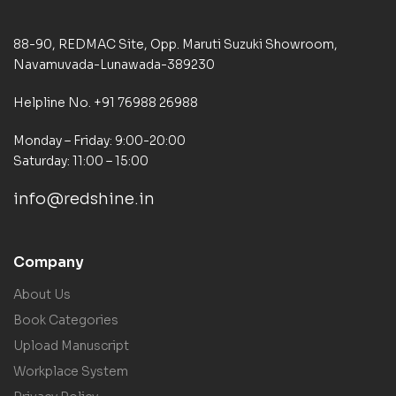
88-90, REDMAC Site, Opp. Maruti Suzuki Showroom,
Navamuvada-Lunawada-389230
Helpline No. +91 76988 26988
Monday – Friday: 9:00-20:00
Saturday: 11:00 – 15:00
info@redshine.in
Company
About Us
Book Categories
Upload Manuscript
Workplace System