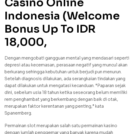
Casino Online
Indonesia (Welcome
Bonus Up To IDR
18,000,
Dengan mengobati gangguan mental yang mendasari seperti
depresi atau kecemasan, perasaan negatif yang muncul akan
berkurang sehingga kebutuhan untuk berjudi pun menurun.
Setelah diagnosis dilakukan, ada serangkaian tindakan yang
dapat dilakukan untuk mengatasi kecanduan. “Paparan sejak
dini, sebelum usia 18 tahun ketika seseorang belum memiliki
rem penghambat yang berkembang dengan baik di otak,
merupakan faktor kerentanan yang penting,” kata
Spanemberg.
Permainan slot merupakan salah satu permainan kasino
dengan jumlah penggemar yang banyak karena mudah