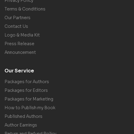
Privacy Policy
Terms & Conditions
Our Partners
Contact Us
Logo & Media Kit
Press Release
Announcement
Our Service
Packages for Authors
Packages for Editors
Packages for Marketing
How to Publish my Book
Published Authors
Author Earnings
Return and Refund Policy