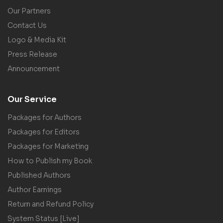
Our Partners
Contact Us
Logo & Media Kit
Press Release
Announcement
Our Service
Packages for Authors
Packages for Editors
Packages for Marketing
How to Publish my Book
Published Authors
Author Earnings
Return and Refund Policy
System Status [Live]