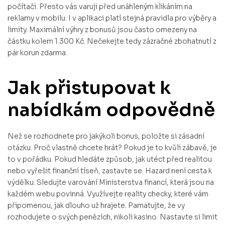
počítači. Přesto vás varuji před unáhleným klikáním na
reklamy v mobilu. I v aplikaci platí stejná pravidla pro výběry a
limity. Maximální výhry z bonusů jsou často omezeny na
částku kolem 1 300 Kč. Nečekejte tedy zázračné zbohatnutí z
pár korun zdarma.
Jak přistupovat k
nabídkám odpovědně
Než se rozhodnete pro jakýkoli bonus, položte si zásadní
otázku. Proč vlastně chcete hrát? Pokud je to kvůli zábavě, je
to v pořádku. Pokud hledáte způsob, jak utéct před realitou
nebo vyřešit finanční tíseň, zastavte se. Hazard není cesta k
výdělku. Sledujte varování Ministerstva financí, která jsou na
každém webu povinná. Využívejte reality checky, které vám
připomenou, jak dlouho už hrajete. Pamatujte, že vy
rozhodujete o svých penězích, nikoli kasino. Nastavte si limit