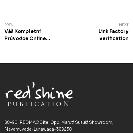
PREV
NEXT
Váš Kompletní
Link Factory
Průvodce Online
verification
Casino Bonus Za
Registraci Jak Ho
Získat A Využít
88-90, REDMAC Site, Opp. Maruti Suzuki Showroom,
Navamuvada-Lunawada-389230