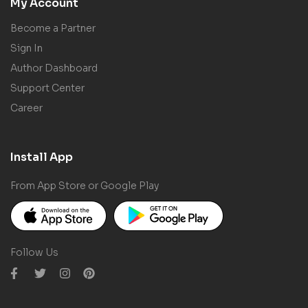
My Account
Become a Partner
Sign In
Author Dashboard
Support Center
Career
Install App
From App Store or Google Play
Follow Us