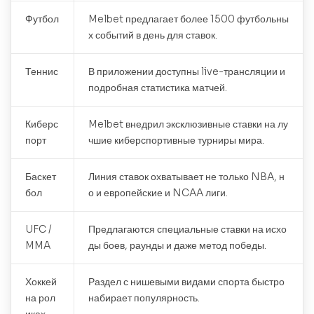
Футбол
Melbet предлагает более 1500 футбольны
х событий в день для ставок.
Теннис
В приложении доступны live-трансляции и
подробная статистика матчей.
Киберс
Melbet внедрил эксклюзивные ставки на лу
порт
чшие киберспортивные турниры мира.
Баскет
Линия ставок охватывает не только NBA, н
бол
о и европейские и NCAA лиги.
UFC /
Предлагаются специальные ставки на исхо
MMA
ды боев, раунды и даже метод победы.
Хоккей
Раздел с нишевыми видами спорта быстро
на рол
набирает популярность.
иках