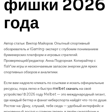
фишки 2026
года
Автор статьи:
Виктор Майоров
. Опытный спортивный
обозреватель и iGaming-эксперт с глубоким пониманием
букмекерских платформ и игровых стратегий.
Проверяющий/редактор:
Анна Подгорная
. Копирайтер с
flair’ом игры и нескончаемым запасом энергии для ярких
спортивных обзоров и аналитики.
Если вам надоело кликать по ссылкам и искать официальные
ресурсы, пора легко и быстро
melbet скачать
на своё
устройство! В 2026 году Melbet — это международный гигант,
где каждый беттер и фанат киберспорта найдёт что-то по душе.
Ростов-на-Дону, слушай, тебе сюда — удобный интерфейс и
мгновенный доступ к ставкам теперь в твоём смартфоне и