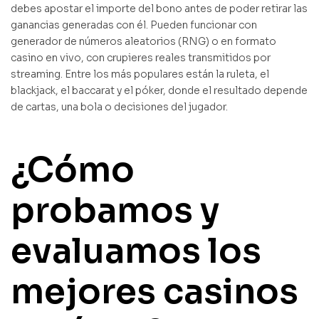
debes apostar el importe del bono antes de poder retirar las
ganancias generadas con él. Pueden funcionar con
generador de números aleatorios (RNG) o en formato
casino en vivo, con crupieres reales transmitidos por
streaming. Entre los más populares están la ruleta, el
blackjack, el baccarat y el póker, donde el resultado depende
de cartas, una bola o decisiones del jugador.
¿Cómo
probamos y
evaluamos los
mejores casinos