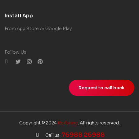
Install App
From App Store or Google Play
Follow Us
Request to call back
Copyright © 2024
Redshine
. All rights reserved.
76988 26988
Call us: