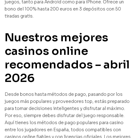
juegos, tanto para Android como para iPhone. Ofrece un
bono del 100% hasta 200 euros en 3 depósitos con 50
tiradas gratis.
Nuestros mejores
casinos online
recomendados – abril
2026
Desde bonos hasta métodos de pago, pasando por los
juegos más populares y proveedores top, estás preparado
para tomar decisiones inteligentes y disfrutar al máximo.
Por eso, siempre debes disfrutar del juego responsable.
Aquí tienes los métodos de pago populares para casino
entre los jugadores en España, todos compatibles con
casinos online fiables y con licencias oficiales. Los mejores