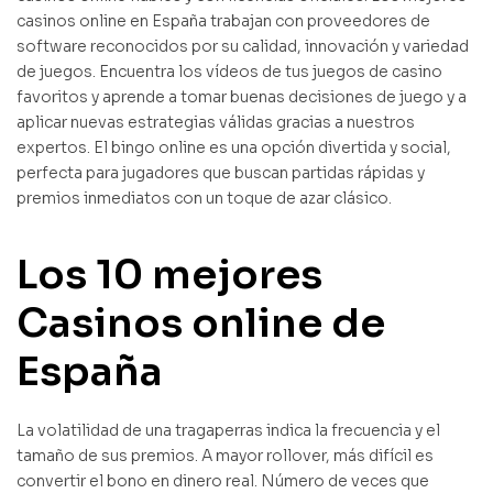
casinos online en España trabajan con proveedores de
software reconocidos por su calidad, innovación y variedad
de juegos. Encuentra los vídeos de tus juegos de casino
favoritos y aprende a tomar buenas decisiones de juego y a
aplicar nuevas estrategias válidas gracias a nuestros
expertos. El bingo online es una opción divertida y social,
perfecta para jugadores que buscan partidas rápidas y
premios inmediatos con un toque de azar clásico.
Los 10 mejores
Casinos online de
España
La volatilidad de una tragaperras indica la frecuencia y el
tamaño de sus premios. A mayor rollover, más difícil es
convertir el bono en dinero real. Número de veces que