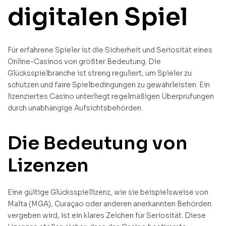
digitalen Spiel
Für erfahrene Spieler ist die Sicherheit und Seriosität eines
Online-Casinos von größter Bedeutung. Die
Glücksspielbranche ist streng reguliert, um Spieler zu
schützen und faire Spielbedingungen zu gewährleisten. Ein
lizenziertes Casino unterliegt regelmäßigen Überprüfungen
durch unabhängige Aufsichtsbehörden.
Die Bedeutung von
Lizenzen
Eine gültige Glücksspiellizenz, wie sie beispielsweise von
Malta (MGA), Curaçao oder anderen anerkannten Behörden
vergeben wird, ist ein klares Zeichen für Seriosität. Diese