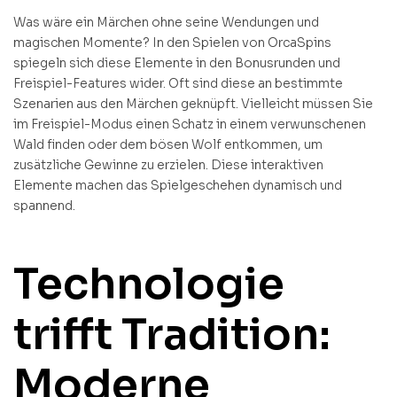
Was wäre ein Märchen ohne seine Wendungen und
magischen Momente? In den Spielen von OrcaSpins
spiegeln sich diese Elemente in den Bonusrunden und
Freispiel-Features wider. Oft sind diese an bestimmte
Szenarien aus den Märchen geknüpft. Vielleicht müssen Sie
im Freispiel-Modus einen Schatz in einem verwunschenen
Wald finden oder dem bösen Wolf entkommen, um
zusätzliche Gewinne zu erzielen. Diese interaktiven
Elemente machen das Spielgeschehen dynamisch und
spannend.
Technologie
trifft Tradition:
Moderne