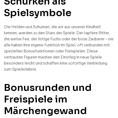
Schurken als
Spielsymbole
Die Helden und Schurken, die wir aus unserer Kindheit
kennen, werden zu den Stars der Spiele. Der tapfere Ritter,
die weise Fee, der listige Fuchs oder der böse Zauberer – sie
alle haben ihre eigene Funktion im Spiel, oft verbunden mit
speziellen Bonusfunktionen oder Freispielen. Diese
vertrauten Figuren machen den Einstieg in neue Spiele
besonders leicht und schaffen eine sofortige Verbindung
zum Spielerlebnis.
Bonusrunden und
Freispiele im
Märchengewand