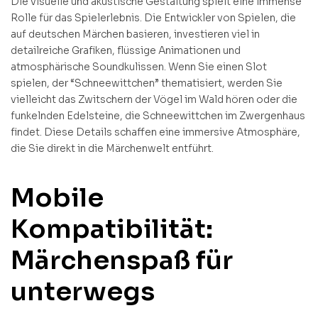
Die visuelle und akustische Gestaltung spielt eine immense
Rolle für das Spielerlebnis. Die Entwickler von Spielen, die
auf deutschen Märchen basieren, investieren viel in
detailreiche Grafiken, flüssige Animationen und
atmosphärische Soundkulissen. Wenn Sie einen Slot
spielen, der “Schneewittchen” thematisiert, werden Sie
vielleicht das Zwitschern der Vögel im Wald hören oder die
funkelnden Edelsteine, die Schneewittchen im Zwergenhaus
findet. Diese Details schaffen eine immersive Atmosphäre,
die Sie direkt in die Märchenwelt entführt.
Mobile
Kompatibilität:
Märchenspaß für
unterwegs