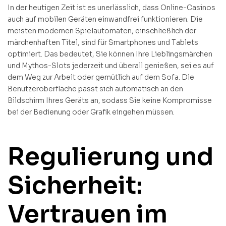
In der heutigen Zeit ist es unerlässlich, dass Online-Casinos
auch auf mobilen Geräten einwandfrei funktionieren. Die
meisten modernen Spielautomaten, einschließlich der
märchenhaften Titel, sind für Smartphones und Tablets
optimiert. Das bedeutet, Sie können Ihre Lieblingsmärchen
und Mythos-Slots jederzeit und überall genießen, sei es auf
dem Weg zur Arbeit oder gemütlich auf dem Sofa. Die
Benutzeroberfläche passt sich automatisch an den
Bildschirm Ihres Geräts an, sodass Sie keine Kompromisse
bei der Bedienung oder Grafik eingehen müssen.
Regulierung und
Sicherheit:
Vertrauen im