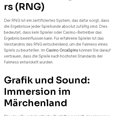
rs (RNG)
Der RNG ist ein zertifiziertes System, das dafür sorgt, dass
die Ergebnisse jeder Spielrunde absolut zufällig sind. Dies
bedeutet, dass kein Spieler oder Casino-Betreiber das
Ergebnis beeinflussen kann. Für erfahrene Spieler ist das
Verständnis des RNG entscheidend, um die Fairness eines
Spiels zu beurteilen. Im
Casino OrcaSpins
können Sie darauf
vertrauen, dass die Spiele nach höchsten Standards der
Fairness entwickelt wurden.
Grafik und Sound:
Immersion im
Märchenland