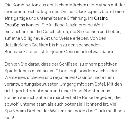
Die Kombination aus deutschen Märchen und Mythen mit der
modernen Technologie des Online-Glücksspiels bietet eine
einzigartige und unterhaltsame Erfahrung. Im
Casino
OrcaSpins
können Sie in diese faszinierende Welt
eintauchen und die Geschichten, die Sie kennen und lieben,
auf eine völlig neue Art und Weise erleben. Von den
detailreichen Grafiken bis hin zu den spannenden
Bonusfunktionen ist für jeden Geschmack etwas dabei.
Denken Sie daran, dass der Schlüssel zu einem positiven
Spielerlebnis nicht nur im Glück liegt, sondern auch in der
Wahl eines sicheren und regulierten Casinos und einem
verantwortungsbewussten Umgang mit dem Spiel. Mit den
richtigen Informationen und einer Prise Abenteuerlust
können Sie sich auf eine märchenhafte Reise begeben, die
sowohl unterhaltsam als auch potenziell lohnend ist. Viel
Spaß beim Drehen der Walzen und möge das Glück mit Ihnen
sein!