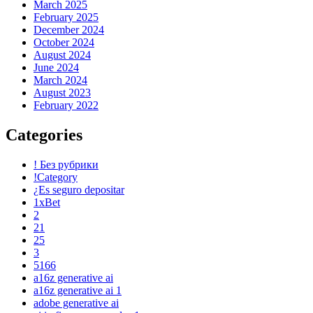
March 2025
February 2025
December 2024
October 2024
August 2024
June 2024
March 2024
August 2023
February 2022
Categories
! Без рубрики
!Category
¿Es seguro depositar
1xBet
2
21
25
3
5166
a16z generative ai
a16z generative ai 1
adobe generative ai