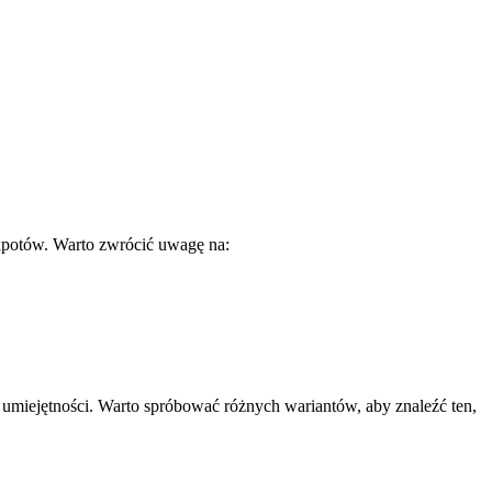
ckpotów. Warto zwrócić uwagę na:
 i umiejętności. Warto spróbować różnych wariantów, aby znaleźć ten,