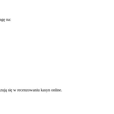
agę na:
izują się w recenzowaniu kasyn online.