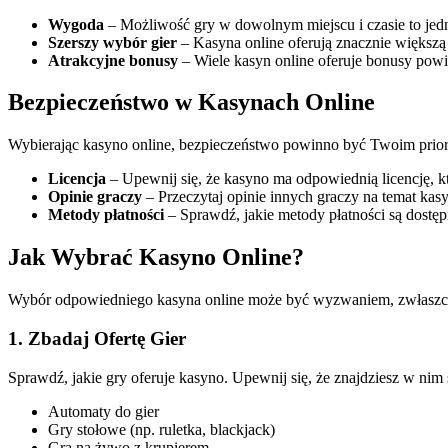
Wygoda
– Możliwość gry w dowolnym miejscu i czasie to jedn
Szerszy wybór gier
– Kasyna online oferują znacznie większą 
Atrakcyjne bonusy
– Wiele kasyn online oferuje bonusy powi
Bezpieczeństwo w Kasynach Online
Wybierając kasyno online, bezpieczeństwo powinno być Twoim priory
Licencja
– Upewnij się, że kasyno ma odpowiednią licencję, k
Opinie graczy
– Przeczytaj opinie innych graczy na temat kasy
Metody płatności
– Sprawdź, jakie metody płatności są dostęp
Jak Wybrać Kasyno Online?
Wybór odpowiedniego kasyna online może być wyzwaniem, zwłaszcza p
1. Zbadaj Ofertę Gier
Sprawdź, jakie gry oferuje kasyno. Upewnij się, że znajdziesz w nim 
Automaty do gier
Gry stołowe (np. ruletka, blackjack)
Gra na żywo z krupierem