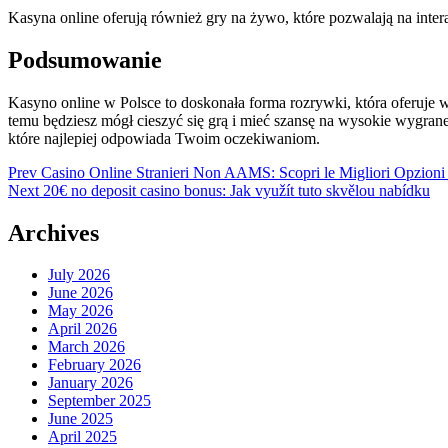
Kasyna online oferują również gry na żywo, które pozwalają na inte
Podsumowanie
Kasyno online w Polsce to doskonała forma rozrywki, która oferuje 
temu będziesz mógł cieszyć się grą i mieć szansę na wysokie wygrane
które najlepiej odpowiada Twoim oczekiwaniom.
Prev
Casino Online Stranieri Non AAMS: Scopri le Migliori Opzioni
Next
20€ no deposit casino bonus: Jak využít tuto skvělou nabídku
Archives
July 2026
June 2026
May 2026
April 2026
March 2026
February 2026
January 2026
September 2025
June 2025
April 2025