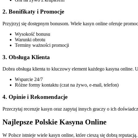
2. Bonifikaty i Promocje
Przyjrzyj się dostępnym bonusom. Wiele kasyn online oferuje promo
Wysokość bonusu
Warunki obrotu
Terminy ważności promocji
3. Obsługa Klienta
Dobra obsługa klienta to kluczowy element każdego kasyna online. Up
Wsparcie 24/7
Różne formy kontaktu (czat na żywo, e-mail, telefon)
4. Opinie i Rekomendacje
Przeczytaj recenzje kasyn oraz zapytaj innych graczy o ich doświadcz
Najlepsze Polskie Kasyna Online
W Polsce istnieje wiele kasyn online, które cieszą się dobrą reputacją