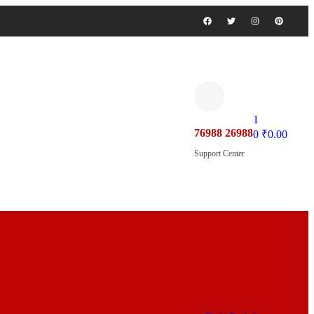
1
76988 26988
0
₹
0.00
Support Center