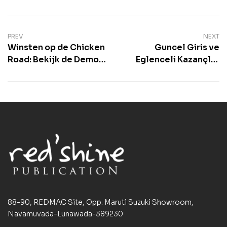
PREV
NEXT
Winsten op de Chicken
Guncel Giris ve
Road: Bekijk de Demo
Eglenceli Kazançlar
en Speel Online in
Mario bet Casino’da
Nederland
88-90, REDMAC Site, Opp. Maruti Suzuki Showroom,
Navamuvada-Lunawada-389230