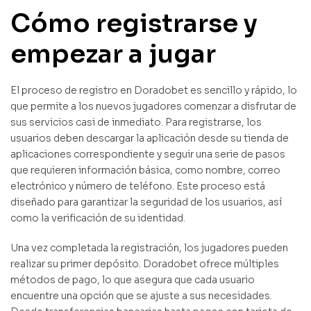
Cómo registrarse y
empezar a jugar
El proceso de registro en Doradobet es sencillo y rápido, lo
que permite a los nuevos jugadores comenzar a disfrutar de
sus servicios casi de inmediato. Para registrarse, los
usuarios deben descargar la aplicación desde su tienda de
aplicaciones correspondiente y seguir una serie de pasos
que requieren información básica, como nombre, correo
electrónico y número de teléfono. Este proceso está
diseñado para garantizar la seguridad de los usuarios, así
como la verificación de su identidad.
Una vez completada la registración, los jugadores pueden
realizar su primer depósito. Doradobet ofrece múltiples
métodos de pago, lo que asegura que cada usuario
encuentre una opción que se ajuste a sus necesidades.