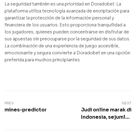
La seguridad también es una prioridad en Doradobet. La
plataforma utiliza tecnología avanzada de encriptación para
garantizar la protección de la información personal y
financiera de los usuarios. Esto proporciona tranquilidad a
los jugadores, quienes pueden concentrarse en disfrutar de
sus apuestas sin preocuparse por la seguridad de sus datos.
La combinación de una experiencia de juego accesible,
emocionante y segura convierte a Doradobet en una opción
preferida para muchos principiantes.
PREV
NEXT
mines-predictor
Judi online marak di
Indonesia, sejumlah
orang kecanduan
‘Uang tabungan habis,