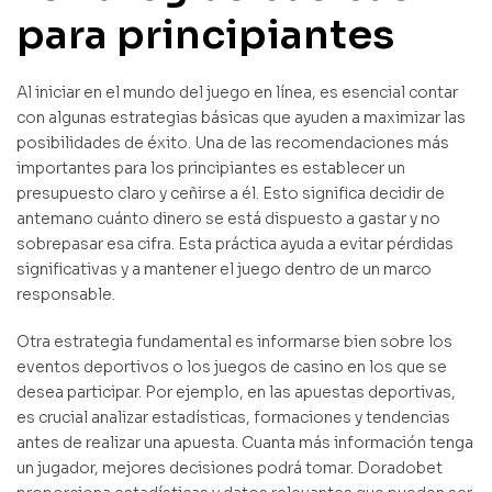
para principiantes
Al iniciar en el mundo del juego en línea, es esencial contar
con algunas estrategias básicas que ayuden a maximizar las
posibilidades de éxito. Una de las recomendaciones más
importantes para los principiantes es establecer un
presupuesto claro y ceñirse a él. Esto significa decidir de
antemano cuánto dinero se está dispuesto a gastar y no
sobrepasar esa cifra. Esta práctica ayuda a evitar pérdidas
significativas y a mantener el juego dentro de un marco
responsable.
Otra estrategia fundamental es informarse bien sobre los
eventos deportivos o los juegos de casino en los que se
desea participar. Por ejemplo, en las apuestas deportivas,
es crucial analizar estadísticas, formaciones y tendencias
antes de realizar una apuesta. Cuanta más información tenga
un jugador, mejores decisiones podrá tomar. Doradobet