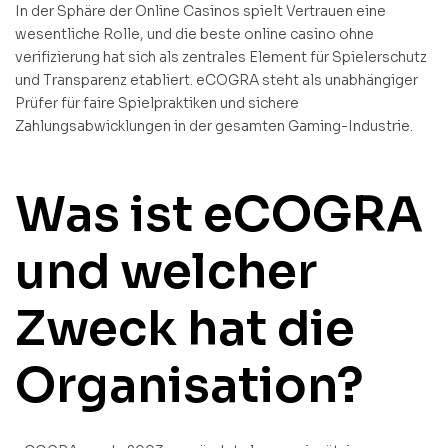
In der Sphäre der Online Casinos spielt Vertrauen eine
wesentliche Rolle, und die beste online casino ohne
verifizierung hat sich als zentrales Element für Spielerschutz
und Transparenz etabliert. eCOGRA steht als unabhängiger
Prüfer für faire Spielpraktiken und sichere
Zahlungsabwicklungen in der gesamten Gaming-Industrie.
Was ist eCOGRA
und welcher
Zweck hat die
Organisation?