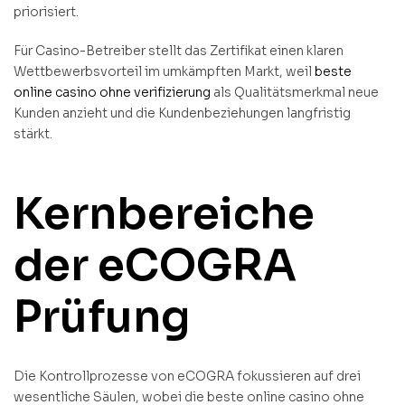
priorisiert.
Für Casino-Betreiber stellt das Zertifikat einen klaren
Wettbewerbsvorteil im umkämpften Markt, weil
beste
online casino ohne verifizierung
als Qualitätsmerkmal neue
Kunden anzieht und die Kundenbeziehungen langfristig
stärkt.
Kernbereiche
der eCOGRA
Prüfung
Die Kontrollprozesse von eCOGRA fokussieren auf drei
wesentliche Säulen, wobei die beste online casino ohne