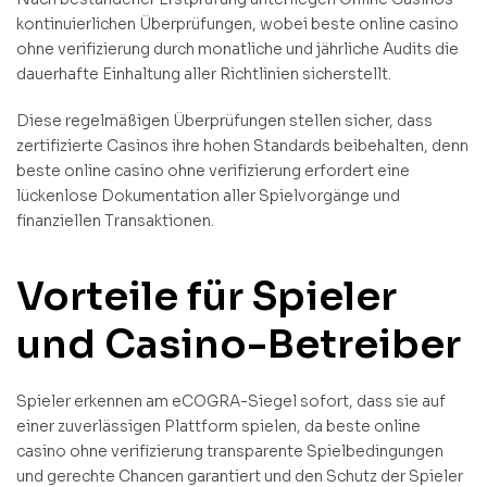
kontinuierlichen Überprüfungen, wobei beste online casino
ohne verifizierung durch monatliche und jährliche Audits die
dauerhafte Einhaltung aller Richtlinien sicherstellt.
Diese regelmäßigen Überprüfungen stellen sicher, dass
zertifizierte Casinos ihre hohen Standards beibehalten, denn
beste online casino ohne verifizierung erfordert eine
lückenlose Dokumentation aller Spielvorgänge und
finanziellen Transaktionen.
Vorteile für Spieler
und Casino-Betreiber
Spieler erkennen am eCOGRA-Siegel sofort, dass sie auf
einer zuverlässigen Plattform spielen, da beste online
casino ohne verifizierung transparente Spielbedingungen
und gerechte Chancen garantiert und den Schutz der Spieler