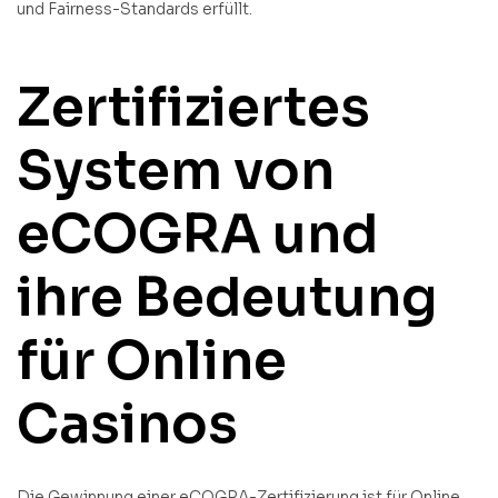
und Fairness-Standards erfüllt.
Zertifiziertes
System von
eCOGRA und
ihre Bedeutung
für Online
Casinos
Die Gewinnung einer eCOGRA-Zertifizierung ist für Online