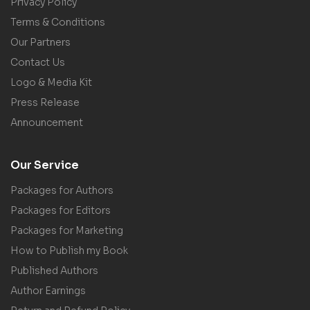
Privacy Policy
Terms & Conditions
Our Partners
Contact Us
Logo & Media Kit
Press Release
Announcement
Our Service
Packages for Authors
Packages for Editors
Packages for Marketing
How to Publish my Book
Published Authors
Author Earnings