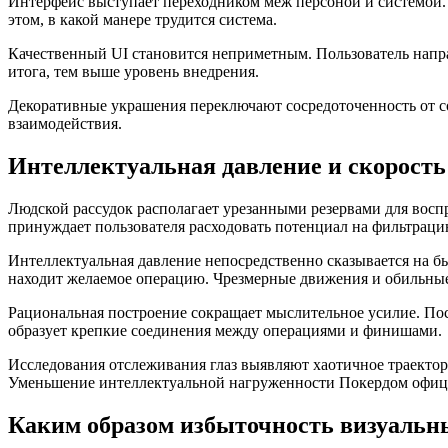
Интерфейс выступает переходником меж персоной и системой.
этом, в какой манере трудится система.
Качественный UI становится неприметным. Пользователь напр
итога, тем выше уровень внедрения.
Декоративные украшения переключают сосредоточенность от с
взаимодействия.
Интеллектуальная давление и скорост
Людской рассудок располагает урезанными резервами для восп
принуждает пользователя расходовать потенциал на фильтраци
Интеллектуальная давление непосредственно сказывается на б
находит желаемое операцию. Чрезмерные движения и обильны
Рациональная построение сокращает мыслительное усилие. По
образует крепкие соединения между операциями и финишами.
Исследования отслеживания глаз выявляют хаотичное траекто
Уменьшение интеллектуальной нагруженности Покердом офици
Каким образом избыточность визуальны