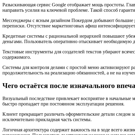
Разыскивающая сервис Google отображает мощь простоты. Глав
направить усилия на ключевой проблеме. Такой способ гарант
Мессенджеры с ясным дизайном Покердом добывают большие р
переписки. Отсутствие маркетинговых афиш интенсифицируе
Кредитные системы с рациональной иерархией повышают убежд
деньгами. Пользователь оперативно отыскивает необходимую де
Текстовые инструменты для создателей текстов убирают всяче
содержимого.
Системы для контроля делами с простой меню активизируют ра
продолжительность на реализацию обязанностей, а не на изуч
Чего остаётся после изначального впеч
Визуальный последствие привлекает восприятие в начальные 
быстро пропадает при постоянном эксплуатации решения.
Клиент прекращает различать оформительские детали следом за
исключительно прикладная часть системы.
Логичная архитектура содержит важность на в ходе всего жиз