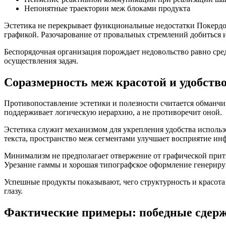
Непонятные траектории меж блоками продукта
Эстетика не перекрывает функциональные недостатки Покердо
графикой. Разочарование от провальных стремлений добиться 
Беспорядочная организация порождает недовольство равно сре
осуществления задач.
Соразмерность меж красотой и удобств
Противопоставление эстетики и полезности считается обманч
поддерживает логическую иерархию, а не противоречит оной.
Эстетика служит механизмом для укрепления удобства исполь
текста, пространство меж сегментами улучшает восприятие ин
Минимализм не предполагает отвержение от графической при
Урезание гаммы и хорошая типографское оформление генериру
Успешные продукты показывают, чего структурность и красота
глазу.
Фактические примеры: победные сдер