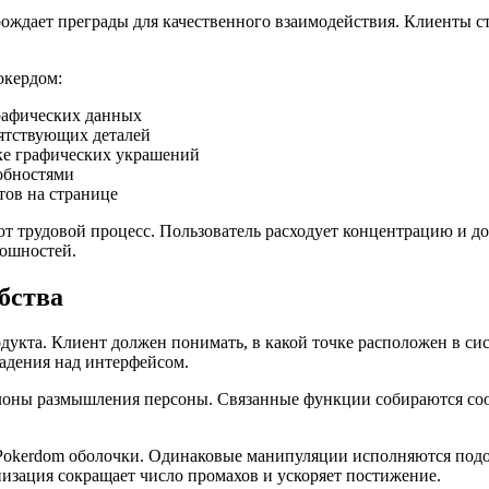
ждает преграды для качественного взаимодействия. Клиенты с
окердом:
рафических данных
ятствующих деталей
ке графических украшений
собностями
тов на странице
трудовой процесс. Пользователь расходует концентрацию и до
лошностей.
обства
укта. Клиент должен понимать, в какой точке расположен в сис
ладения над интерфейсом.
лоны размышления персоны. Связанные функции собираются сооб
 Pokerdom оболочки. Одинаковые манипуляции исполняются под
пизация сокращает число промахов и ускоряет постижение.