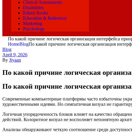
Clinical Assessments
Disabilities
Edited Books
Education & Reference
Marketing
Psychology
По какой причине логическая организация интерфейса при
Home
Blog
По какой причине логическая организация интер
Blog
April 9, 2026
By
Jiyaan
По какой причине логическая организ
По какой причине логическая организ
Современные компьютерные платформы часто избыточны украш
художественными идеями. Но симпатичная визуал не гарантир
Логичная упорядоченность блоков влияет на качество обращен
действий. Колоритное визуал не восполняет непонятную архи
Анализы обнаруживают четкую соотношение среди доступность