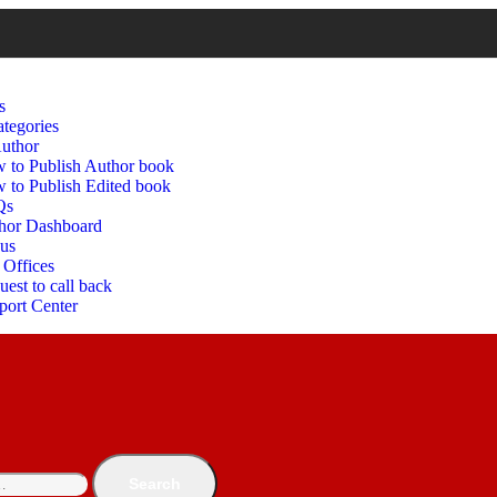
s
tegories
uthor
 to Publish Author book
 to Publish Edited book
Qs
hor Dashboard
 us
 Offices
est to call back
port Center
Search