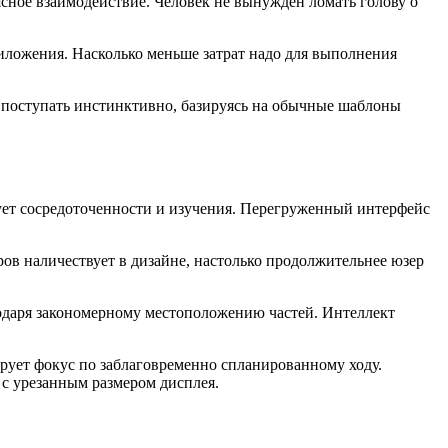
сное взаимодействие. Человек не вынужден ломать голову о
иложения. Насколько меньше затрат надо для выполнения
 поступать инстинктивно, базируясь на обычные шаблоны
ует сосредоточенности и изучения. Перегруженный интерфейс
ов наличествует в дизайне, настолько продолжительнее юзер
одаря закономерному местоположению частей. Интеллект
ует фокус по заблаговременно спланированному ходу.
с урезанным размером дисплея.