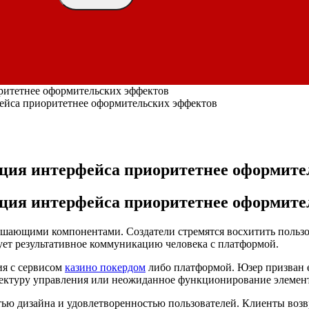
оритетнее оформительских эффектов
фейса приоритетнее оформительских эффектов
ация интерфейса приоритетнее оформите
ация интерфейса приоритетнее оформите
ающими компонентами. Создатели стремятся восхитить пользо
ует результативное коммуникацию человека с платформой.
ия с сервисом
казино покердом
либо платформой. Юзер призван е
тектуру управления или неожиданное функционирование элемен
ю дизайна и удовлетворенностью пользователей. Клиенты возвр