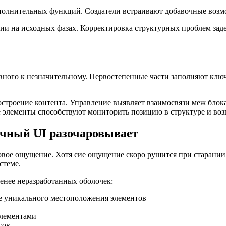
полнительных функций. Создатели встраивают добавочные возм
и на исходных фазах. Корректировка структурных проблем заде
авного к незначительному. Первостепенные части заполняют клю
троение контента. Управление выявляет взаимосвязи меж блока
 элементы способствуют мониторить позицию в структуре и воз
ичный UI разочаровывает
вое ощущение. Хотя сие ощущение скоро рушится при старании 
стеме.
енее неразработанных оболочек:
е уникального местоположения элементов
элементами
гов