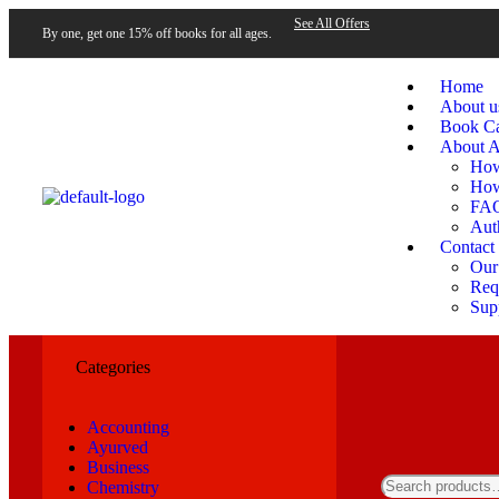
See All Offers
By one, get one 15% off books for all ages.
Home
About u
Book Ca
About A
How
How
FA
Aut
Contact
Our
Requ
Sup
Categories
Accounting
Ayurved
Business
Chemistry