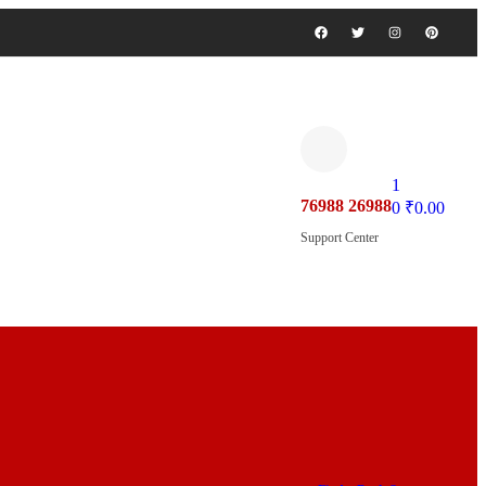
1
76988 26988
0
₹
0.00
Support Center