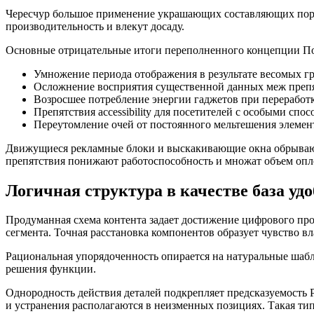
Чересчур большое применение украшающих составляющих поро
производительность и влекут досаду.
Основные отрицательные итоги переполненного концепции П
Умножение периода отображения в результате весомых г
Осложнение восприятия существенной данных меж преп
Возросшее потребление энергии гаджетов при переработ
Препятствия accessibility для посетителей с особыми спо
Переутомление очей от постоянного мельтешения элемен
Движущиеся рекламные блоки и выскакивающие окна обрывают 
препятствия понижают работоспособность и множат объем оп
Логичная структура в качестве база уд
Продуманная схема контента задает достижение цифрового прод
сегмента. Точная расстановка компонентов образует чувство в
Рациональная упорядоченность опирается на натуральные шаб
решения функции.
Однородность действия деталей подкрепляет предсказуемость
и устранения располагаются в неизменных позициях. Такая ти