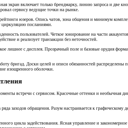
ная экран включает только брендмарку, линию запроса и две кн
ировал сервису ведущие точки на рынке.
ейтинги юзеров. Опись чатов, зона общения и минимум компле
т циркуляцию посланиями.
енность пользователей. Четкое зонирование на части аккаунто
йствие и реализует транзакции без неточностей.
ское лишнее с дисплея. Прозрачный поле и базовые орудия фор
боту бригад. Доски целей и описи обязанностей распределены 
ение изощренного оболочки.
атления
моменты встречи с сервисом. Красочные оттенки и необычная д
 ряда заходов обращения. Разум настраивается к графическому д
ненного цикла задействования. Ясная управление и закономерно