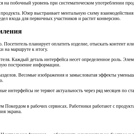
ся на побочный уровень при систематическом употреблении про
продукта. Юзер выстраивает ментальную схему взаимодействия 
ел входа для первичных участников и растит конверсию.
мления
. Посетитель планирует оплатить изделие, отыскать контент ил
и на маршруте к итогу.
теля. Каждый деталь интерфейса несет определенное роль. Эл
ную построение информации.
разделов. Весомые изображения и замысловатая эффекты уменьш
о.
е интерфейсы не теряют актуальность через ряд месяцев по ст
 Покердом в рабочих сервисах. Работники работают с продукта
ия экрана.