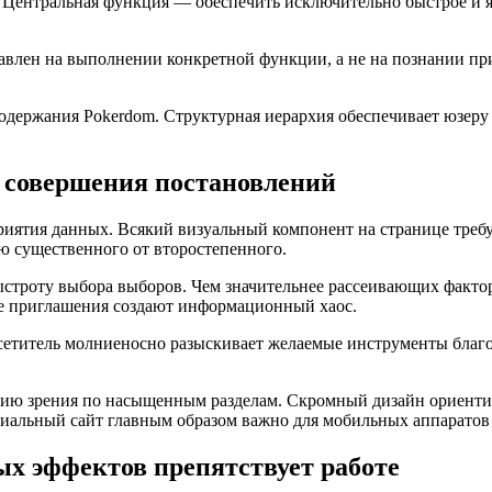
 Центральная функция — обеспечить исключительно быстрое и я
авлен на выполнении конкретной функции, а не на познании пр
одержания Pokerdom. Структурная иерархия обеспечивает юзеру
ь совершения постановлений
риятия данных. Всякий визуальный компонент на странице треб
ю существенного от второстепенного.
ыстроту выбора выборов. Чем значительнее рассеивающих фактор
е приглашения создают информационный хаос.
сетитель молниеносно разыскивает желаемые инструменты благ
рию зрения по насыщенным разделам. Скромный дизайн ориентир
альный сайт главным образом важно для мобильных аппаратов 
х эффектов препятствует работе