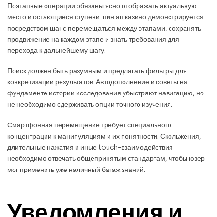
Поэтапные операции обязаны ясно отображать актуальную
место и остающиеся ступени. пин ап казино демонстрируется
посредством шанс перемещаться между этапами, сохранять
продвижение на каждом этапе и знать требования для
перехода к дальнейшему шагу.
Поиск должен быть разумным и предлагать фильтры для
конкретизации результатов. Автодополнение и советы на
фундаменте истории исследования убыстряют навигацию, но
не необходимо сдерживать опции точного изучения.
Смартфонная перемещение требует специального
концентрации к манипуляциям и их понятности. Скольжения,
длительные нажатия и иные touch-взаимодействия
необходимо отвечать общепринятым стандартам, чтобы юзер
мог применить уже наличный багаж знаний.
Уведомления и