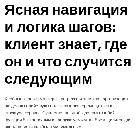
Ясная навигация
и логика шагов:
клиент знает, где
он и что случится
следующим
Хлебные крошки, маркеры прогресса и понятная организация
разделов содействуют пользователю перемещаться в
структуре сервиса. Существенно, чтобы дорога к любой
функции был логичным и предсказуемым, а объем щелчков для
исполнения задач было минимальным.