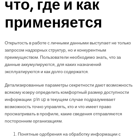
что, где и как
применяется
Открытость в работе с личными данными выступает не только
запросом надзорных структур, но и конкурентным
преимуществом. Пользователи необходимо знать, что за
данные аккумулируются, для каких назначений
эксплуатируются и как долго содержатся.
Детализированные параметры секретности дают возможность
всякому юзеру определить комфортный размер доступности
информации. pin up в текущем случае подразумевает
возможность точно управлять, кто и что имеет право
просматривать в профиле, какие сведения отправляются
посторонним организациям.
Понятные одобрения на обработку информации с