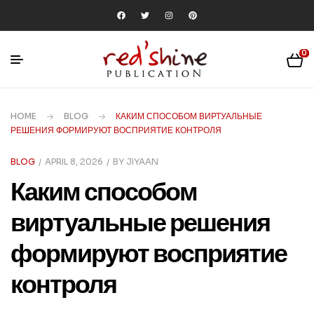
0
HOME
BLOG
КАКИМ СПОСОБОМ ВИРТУАЛЬНЫЕ
РЕШЕНИЯ ФОРМИРУЮТ ВОСПРИЯТИЕ КОНТРОЛЯ
BLOG
APRIL 8, 2026
BY
JIYAAN
Каким способом
виртуальные решения
формируют восприятие
контроля