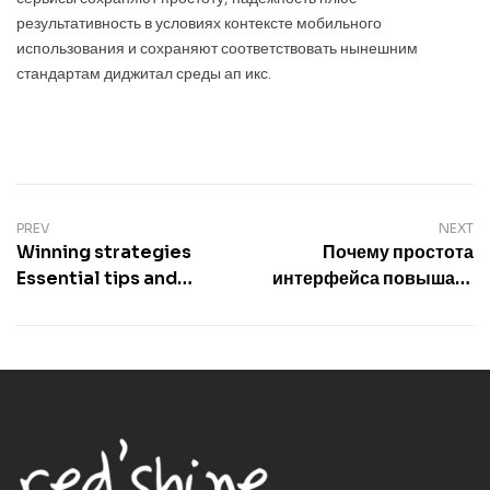
результативность в условиях контексте мобильного
использования и сохраняют соответствовать нынешним
стандартам диджитал среды ап икс.
PREV
NEXT
Winning strategies
Почему простота
Essential tips and
интерфейса повышает
tricks for mastering
доверие
casino games