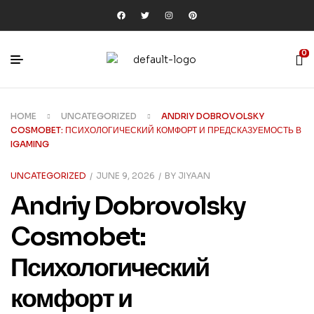
0
HOME
UNCATEGORIZED
ANDRIY DOBROVOLSKY
COSMOBET: ПСИХОЛОГИЧЕСКИЙ КОМФОРТ И ПРЕДСКАЗУЕМОСТЬ В
IGAMING
UNCATEGORIZED
JUNE 9, 2026
BY
JIYAAN
Andriy Dobrovolsky
Cosmobet:
Психологический
комфорт и