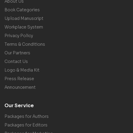
About Us
Book Categories
Upload Manuscript
Workplace System
Privacy Policy
Terms & Conditions
Our Partners
Contact Us
Logo & Media Kit
Press Release
Announcement
Our Service
Packages for Authors
Packages for Editors