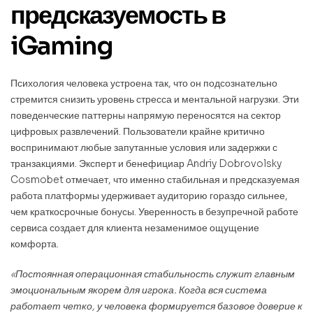
предсказуемость в
iGaming
Психология человека устроена так, что он подсознательно
стремится снизить уровень стресса и ментальной нагрузки. Эти
поведенческие паттерны напрямую переносятся на сектор
цифровых развлечений. Пользователи крайне критично
воспринимают любые запутанные условия или задержки с
транзакциями. Эксперт и бенефициар Andriy Dobrovolsky
Cosmobet отмечает, что именно стабильная и предсказуемая
работа платформы удерживает аудиторию гораздо сильнее,
чем краткосрочные бонусы. Уверенность в безупречной работе
сервиса создает для клиента незаменимое ощущение
комфорта.
«Постоянная операционная стабильность служит главным
эмоциональным якорем для игрока. Когда вся система
работает четко, у человека формируется базовое доверие к