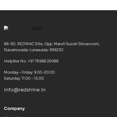
від Visionary до Crisis
системи Responsible
Optimizer
Gaming для України
88-90, REDMAC Site, Opp. Maruti Suzuki Showroom,
Navamuvada-Lunawada-389230
Helpline No. +91 76988 26988
Monday – Friday: 9:00-20:00
Saturday: 11:00 – 15:00
info@redshine.in
Company