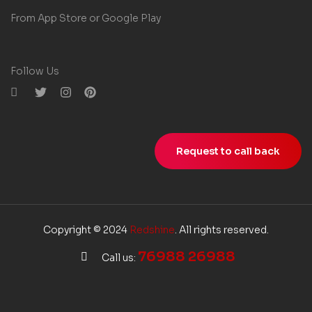
From App Store or Google Play
Follow Us
Request to call back
Copyright © 2024
Redshine
. All rights reserved.
76988 26988
Call us: