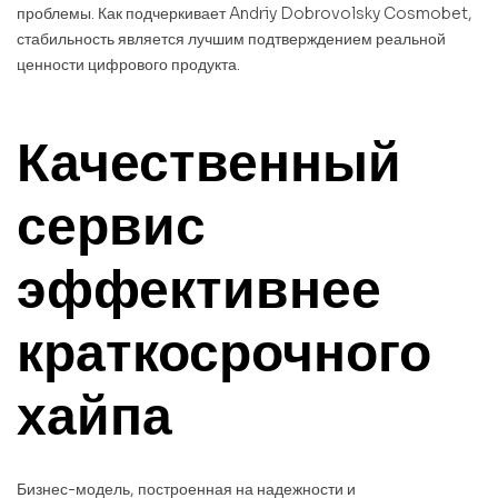
проблемы. Как подчеркивает Andriy Dobrovolsky Cosmobet,
стабильность является лучшим подтверждением реальной
ценности цифрового продукта.
Качественный
сервис
эффективнее
краткосрочного
хайпа
Бизнес-модель, построенная на надежности и