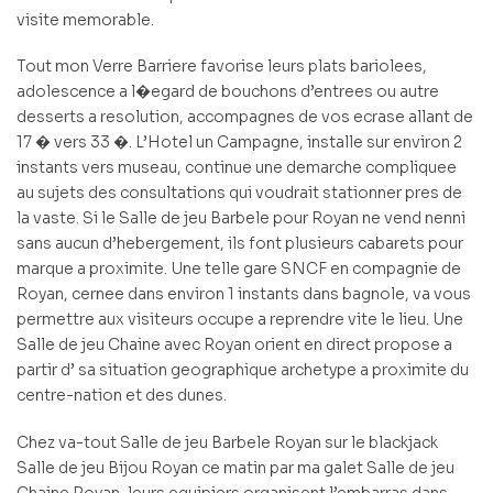
visite memorable.
Tout mon Verre Barriere favorise leurs plats bariolees,
adolescence a l�egard de bouchons d’entrees ou autre
desserts a resolution, accompagnes de vos ecrase allant de
17 � vers 33 �. L’Hotel un Campagne, installe sur environ 2
instants vers museau, continue une demarche compliquee
au sujets des consultations qui voudrait stationner pres de
la vaste. Si le Salle de jeu Barbele pour Royan ne vend nenni
sans aucun d’hebergement, ils font plusieurs cabarets pour
marque a proximite. Une telle gare SNCF en compagnie de
Royan, cernee dans environ 1 instants dans bagnole, va vous
permettre aux visiteurs occupe a reprendre vite le lieu. Une
Salle de jeu Chaine avec Royan orient en direct propose a
partir d’ sa situation geographique archetype a proximite du
centre-nation et des dunes.
Chez va-tout Salle de jeu Barbele Royan sur le blackjack
Salle de jeu Bijou Royan ce matin par ma galet Salle de jeu