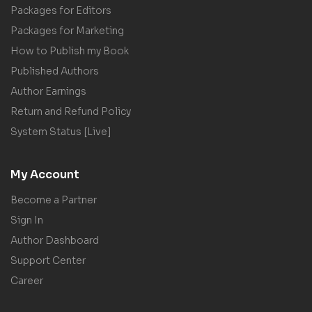
Packages for Editors
Packages for Marketing
How to Publish my Book
Published Authors
Author Earnings
Return and Refund Policy
System Status [Live]
My Account
Become a Partner
Sign In
Author Dashboard
Support Center
Career