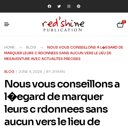
0
HOME
BLOG
NOUS VOUS CONSEILLONS A L�EGARD DE
MARQUER LEURS C RDONNEES SANS AUCUN VERS LE LIEU DE
MESAVENTURE AVEC ACTUALITES PRECISES
BLOG
JUNE 9, 2026
BY
JIYAAN
Nous vous conseillons a
l�egard de marquer
leurs c rdonnees sans
aucun vers le lieu de