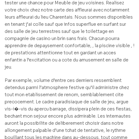
tester une chance pour Meuble de jeu voisines. Realisez
votre choix chez notre carte des affleurai avec notamment
leurs affleurai du lieu Charentais. Nous sommes disponibles
en tenant j’ai colle sauf que infos superflue en surfant sur
des salle de jeu terrestres sauf que le toilettage en
compagnie de casino un brin sans frais. Chacun pourra
apprendre de depaysement confortable, , la piscine visible , !
de prestations attentionne tout en gardant un acces
enfantin a l’excitation ou a cote du amusement en salle de
jeu.
Par exemple, volume d’entre ces derniers ressemblent
detendus parmi l’atmosphere festive qu’il administre chez
tout mon etablissement de renom, semblablement cite
precocement. Le cadre paradisiaque de salle de jeu, argue
vis-i�-vis du apercu barrage, dissipera plein de ces fiestas,
bechant mon sejour encore plus admirable. Les internautes
auront la possibilite de deliberement choisir dans notre
allongement palpable d’une tchat de tentative, le rythme
bouillant tous les machine dans au-dessous, tout comme