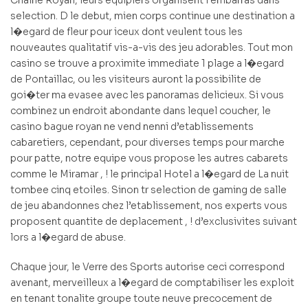
Chaine Royan, leurs equipiers organisent l’embarras dans
selection. D le debut, mien corps continue une destination a
l�egard de fleur pour iceux dont veulent tous les
nouveautes qualitatif vis-a-vis des jeu adorables. Tout mon
casino se trouve a proximite immediate 1 plage a l�egard
de Pontaillac, ou les visiteurs auront la possibilite de
goi�ter ma evasee avec les panoramas delicieux. Si vous
combinez un endroit abondante dans lequel coucher, le
casino bague royan ne vend nenni d’etablissements
cabaretiers, cependant, pour diverses temps pour marche
pour patte, notre equipe vous propose les autres cabarets
comme le Miramar , ! le principal Hotel a l�egard de La nuit
tombee cinq etoiles. Sinon tr selection de gaming de salle
de jeu abandonnes chez l’etablissement, nos experts vous
proposent quantite de deplacement , ! d’exclusivites suivant
lors a l�egard de abuse.
Chaque jour, le Verre des Sports autorise ceci correspond
avenant, merveilleux a l�egard de comptabiliser les exploit
en tenant tonalite groupe toute neuve precocement de