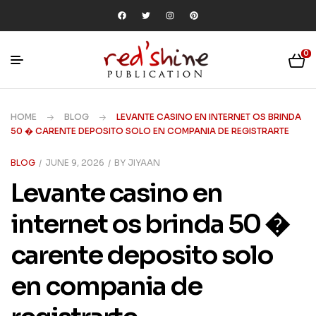
0
HOME
BLOG
LEVANTE CASINO EN INTERNET OS BRINDA
50 � CARENTE DEPOSITO SOLO EN COMPANIA DE REGISTRARTE
BLOG
JUNE 9, 2026
BY
JIYAAN
Levante casino en
internet os brinda 50 �
carente deposito solo
en compania de