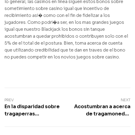
lo general, las casinos en linea siguen estos bonos sobre
sometimiento sobre casino igual que incentivo de
recibimiento asi� como con el fin de fidelizar a los
jugadores. Como podri�a ser, en los mas grandes juegos
igual que nuestro Blackjack los bonos sin tanque
acostumbran a quedar prohibidos o contribuyen solo con el
5% de el total de el postura. Bien, toma acerca de cuenta
que utilizando credibilidad que te dan en traves de el bono
no puedes competir en los novios juegos sobre casino.
PREV
NEXT
En la disparidad sobre
Acostumbran a acerca
tragaperras
de tragamonedas
desplazandolo hacia el
seleccionadas, no
pelo juegos de casino
obstante