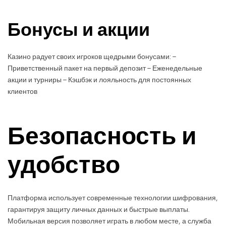
Бонусы и акции
Казино радует своих игроков щедрыми бонусами: –
Приветственный пакет на первый депозит – Еженедельные
акции и турниры – Кэшбэк и лояльность для постоянных
клиентов
Безопасность и
удобство
Платформа использует современные технологии шифрования,
гарантируя защиту личных данных и быстрые выплаты.
Мобильная версия позволяет играть в любом месте, а служба