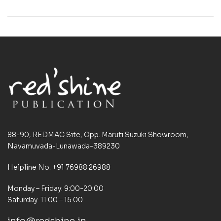
ikke danskamerikaner
Peněz 2026 v ČR
betaling 2026
88-90, REDMAC Site, Opp. Maruti Suzuki Showroom,
Navamuvada-Lunawada-389230
Helpline No. +91 76988 26988
Monday – Friday: 9:00-20:00
Saturday: 11:00 – 15:00