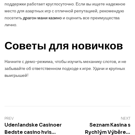
поддержки работает круглосуточно. Если вы ищете надежное
место для азартных игр с отличной репутацией, рекомендую
посетить
драгон мани казино
и оценить все преимущества
лично.
Советы для новичков
Начните с демо-режима, чтобы изучить механику слотов, и не
забывайте об ответственном подходе к игре. Удачи и крупных
выигрышей!
PREV
NEXT
Udenlandske Casinoer
Seznam Kasina s
Bedste casino hvis
Rychlým Výběrem