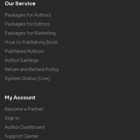
Our Service
Packages for Authors
Packages for Editors
Packages for Marketing
How to Publish my Book
Published Authors
Author Earnings
Return and Refund Policy
System Status [Live]
My Account
Become a Partner
Sign In
Author Dashboard
Support Center