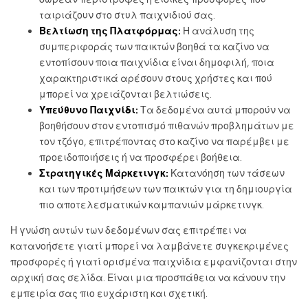
ταιριάζουν στο στυλ παιχνιδιού σας.
Βελτίωση της Πλατφόρμας:
Η ανάλυση της
συμπεριφοράς των παικτών βοηθά τα καζίνο να
εντοπίσουν ποια παιχνίδια είναι δημοφιλή, ποια
χαρακτηριστικά αρέσουν στους χρήστες και πού
μπορεί να χρειάζονται βελτιώσεις.
Υπεύθυνο Παιχνίδι:
Τα δεδομένα αυτά μπορούν να
βοηθήσουν στον εντοπισμό πιθανών προβλημάτων με
τον τζόγο, επιτρέποντας στο καζίνο να παρέμβει με
προειδοποιήσεις ή να προσφέρει βοήθεια.
Στρατηγικές Μάρκετινγκ:
Κατανόηση των τάσεων
και των προτιμήσεων των παικτών για τη δημιουργία
πιο αποτελεσματικών καμπανιών μάρκετινγκ.
Η γνώση αυτών των δεδομένων σας επιτρέπει να
κατανοήσετε γιατί μπορεί να λαμβάνετε συγκεκριμένες
προσφορές ή γιατί ορισμένα παιχνίδια εμφανίζονται στην
αρχική σας σελίδα. Είναι μια προσπάθεια να κάνουν την
εμπειρία σας πιο ευχάριστη και σχετική.