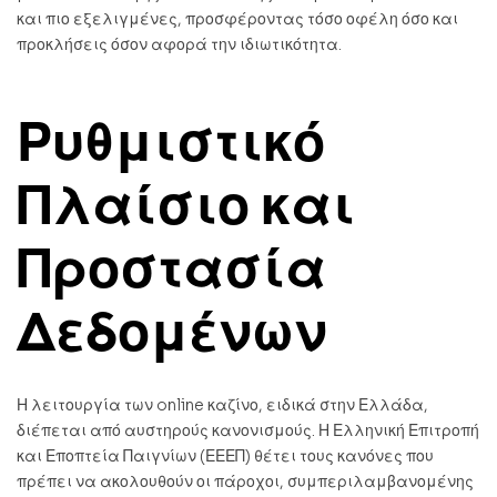
και πιο εξελιγμένες, προσφέροντας τόσο οφέλη όσο και
προκλήσεις όσον αφορά την ιδιωτικότητα.
Ρυθμιστικό
Πλαίσιο και
Προστασία
Δεδομένων
Η λειτουργία των online καζίνο, ειδικά στην Ελλάδα,
διέπεται από αυστηρούς κανονισμούς. Η Ελληνική Επιτροπή
και Εποπτεία Παιγνίων (ΕΕΕΠ) θέτει τους κανόνες που
πρέπει να ακολουθούν οι πάροχοι, συμπεριλαμβανομένης