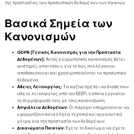
της προστασίας των προσωπικών δεδομένων των παικτών.
Βασικά Σημεία των
Κανονισμών
GDPR (Γενικός Κανονισμός για την Προστασία
Δεδομένων):
Αυτός ο ευρωπαϊκός κανονισμός θέτει
αυστηρές απαιτήσεις για το πώς συλλέγονται,
αποθηκεύονται και χρησιμοποιούνται τα προσωπικά
δεδομένα.
Άδειες Λειτουργίας:
Τα καζίνο πρέπει να διαθέτουν
άδεια λειτουργίας από την ΕΕΕΠ, η οποία εγγυάται
τη συμμόρφωσή τους με τους κανονισμούς.
Ασφάλεια Δεδομένων:
Οι πάροχοι υποχρεούνται να
εφαρμόζουν κατάλληλα τεχνικά και οργανωτικά
μέτρα για την προστασία των δεδομένων.
Δικαιώματα Παικτών:
Έχετε το δικαίωμα να έχετε