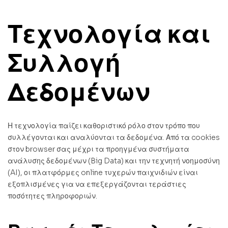
Τεχνολογία και
Συλλογή
Δεδομένων
Η τεχνολογία παίζει καθοριστικό ρόλο στον τρόπο που
συλλέγονται και αναλύονται τα δεδομένα. Από τα cookies
στον browser σας μέχρι τα προηγμένα συστήματα
ανάλυσης δεδομένων (Big Data) και την τεχνητή νοημοσύνη
(AI), οι πλατφόρμες online τυχερών παιχνιδιών είναι
εξοπλισμένες για να επεξεργάζονται τεράστιες
ποσότητες πληροφοριών.