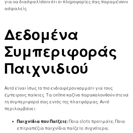
για να διασφαλίσουν ότι οι πληροφορίες σας παραμένουν
ασφαλείς.
Δεδομένα
Συμπεριφοράς
Παιχνιδιού
Αυτό είναι ίσως το πιο ενδιαφέρον κομμάτι για τους
έμπειρους παίκτες. Τα online καζίνο παρακολουθούν στενά
τη συμπεριφορά σας εντός της πλατφόρμας. Αυτό
περιλαμβάνει:
Παιχνίδια που Παίζετε:
Ποια slots προτιμάτε; Ποια
επιτραπέζια παιχνίδια παίζετε συχνότερα;