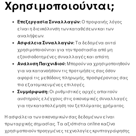
Χρησιμοποιούνται;
Επεξεργασία Συναλλαγών:
Ο προφανής λόγος
είναι η διευκόλυνση των καταθέσεων και των
αναλήψεων.
Ασφάλεια Συναλλαγών:
Τα δεδομένα αυτά
χρησιμοποιούνται για την προστασία από μη
εξουσιοδοτημένες συναλλαγές και απάτη.
Ανάλυση Παιχνιδιού:
Μπορούν να χρησιμοποιηθούν
για να κατανοήσουν τις προτιμήσεις σας όσον
αφορά τις μεθόδους πληρωμής, προσφέροντας σας
πιο εξατομικευμένες επιλογές.
Συμμόρφωση:
Οι ρυθμιστικές αρχές απαιτούν
αυστηρούς ελέγχους στις οικονομικές συναλλαγές
για την καταπολέμηση του ξεπλύματος χρήματος.
Η ασφάλεια των οικονομικών σας δεδομένων είναι
πρωταρχικής σημασίας. Τα αξιόπιστα online καζίνο
χρησιμοποιούν προηγμένες τεχνολογίες κρυπτογράφησης